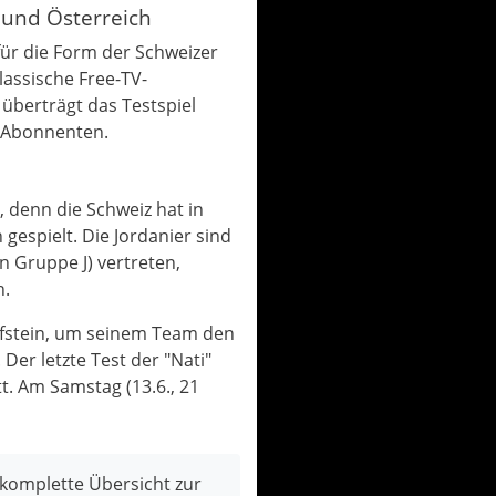
 und Österreich
für die Form der Schweizer
lassische Free-TV-
überträgt das Testspiel
e Abonnenten.
, denn die Schweiz hat in
gespielt. Die Jordanier sind
n Gruppe J) vertreten,
n.
rüfstein, um seinem Team den
Der letzte Test der "Nati"
. Am Samstag (13.6., 21
komplette Übersicht zur