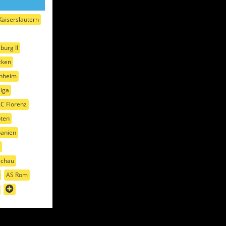
Kaiserslautern
burg II
cken
enheim
liga
C Florenz
ten
banien
schau
AS Rom