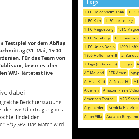
Tags
1. FC Heidenheim 1846
1. FC 
1. FC Köln
1. FC Lok Leipzig
1. FC Magdeburg
1. FC Magde
1. FC Nürnberg
1. FC Saarbrü
n Testspiel vor dem Abflug
1. FC Union Berlin
1899 Hoff
achmittag (31. Mai, 15:00
1899 Hoffenheim II
2. Bundes
ordanien. Für das Team von
2. Liga (Österreich)
3. Liga
A
 Publikum, bevor es über
den WM-Härtetest live
AC Mailand
AEK Athen
Ägyp
Al-Hilal Riad
Al-Nassr FC
Al
Algerien
Amazon Prime Video
ive dabei
American Football
ARD Sport
ngreiche Berichterstattung
Argentinien
Arminia Bielefeld
i
die Live-Übertragung des
möchte, findet den
Aston Villa
Atalanta Bergamo
er
Play SRF
. Das Match wird