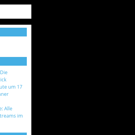
 Die
ick
ute um 17
nner
: Alle
Streams im