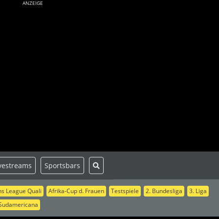
ANZEIGE
vestreams
Sportsbars
s League Quali
Afrika-Cup d. Frauen
Testspiele
2. Bundesliga
3. Liga
Sudamericana