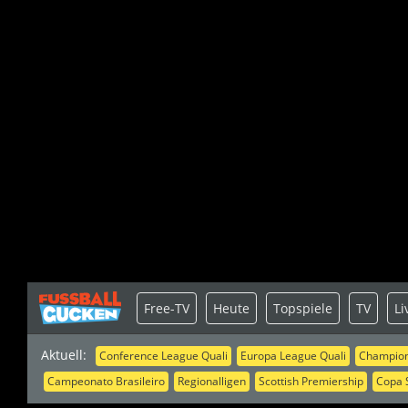
Free-TV
Heute
Topspiele
TV
Li
Aktuell:
Conference League Quali
Europa League Quali
Champion
Campeonato Brasileiro
Regionalligen
Scottish Premiership
Copa 