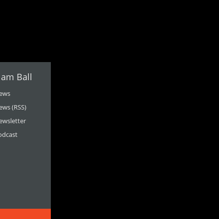
 am Ball
ews
ews (RSS)
ewsletter
odcast