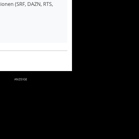
onen (SRF, DAZN, RTS,
ANZEIGE