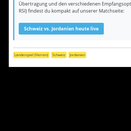
Übertragung und den verschiedenen Empfangsopti
RSI) findest du kompakt auf unserer Matchseite:
Schweiz vs. Jordanien heute live
Länderspiel (Herren)
Schweiz
Jordanien