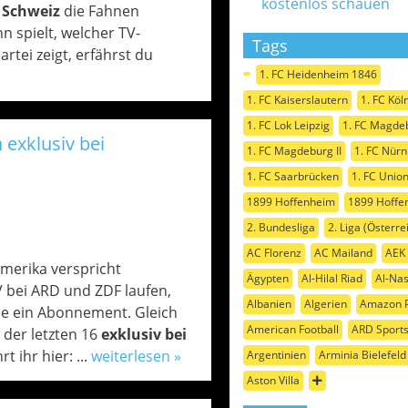
kostenlos schauen
e
Schweiz
die Fahnen
 spielt, welcher TV-
Tags
rtei zeigt, erfährst du
1. FC Heidenheim 1846
1. FC Kaiserslautern
1. FC Köl
1. FC Lok Leipzig
1. FC Magde
 exklusiv bei
1. FC Magdeburg II
1. FC Nür
1. FC Saarbrücken
1. FC Union
1899 Hoffenheim
1899 Hoffen
2. Bundesliga
2. Liga (Österre
AC Florenz
AC Mailand
AEK
amerika verspricht
Ägypten
Al-Hilal Riad
Al-Nas
 bei ARD und ZDF laufen,
Albanien
Algerien
Amazon P
lle ein Abonnement. Gleich
American Football
ARD Sport
der letzten 16
exklusiv bei
 ihr hier: ...
weiterlesen »
Argentinien
Arminia Bielefeld
Aston Villa