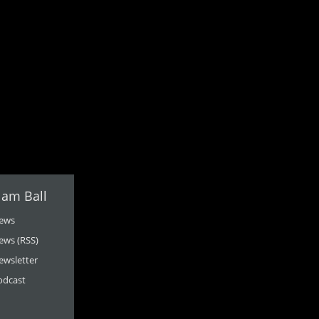
 am Ball
ews
ews (RSS)
ewsletter
odcast