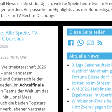
l News erfährst du täglich, welche Spiele heute live im Fre
en werden. Verpasse keine Highlights aus der Bundesliga
blick im TV-Rechte-Dschungel.
Diese Seite teilen
: Alle Spiele, TV-
 Überblick
 2026
Aktuelle News
i 2026, 18:15 Uhr
3. Liga Saisonauftakt
r Weltmeisterschaft 2026
Waldhof Mannheim 
t – unter anderem
Fortuna Düsseldorf l
 und Österreich leider
kostenlos im Stream
hieden. Im
Achtelfinale
WM 2026, Halbfinale:
en Teams der Welt um das
Ergebnisse im Überbl
e. Mit Lionel Messi,
Wimbledon-Finale he
auch die beiden Topstars
Uhr: Zverev gegen Si
er verbliebener Vertreter