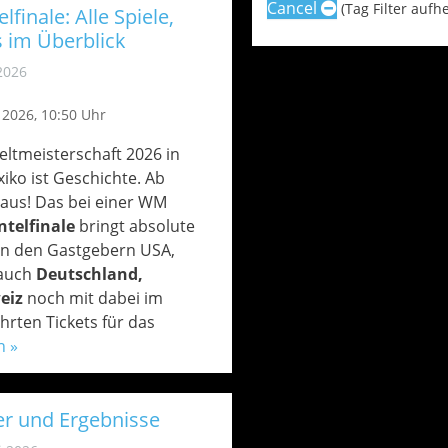
Cancel
(Tag Filter aufh
inale: Alle Spiele,
 im Überblick
 2026
i 2026, 10:50 Uhr
ltmeisterschaft 2026 in
ko ist Geschichte. Ab
st raus! Das bei einer WM
telfinale
bringt absolute
en den Gastgebern USA,
 auch
Deutschland,
eiz
noch mit dabei im
rten Tickets für das
n »
r und Ergebnisse