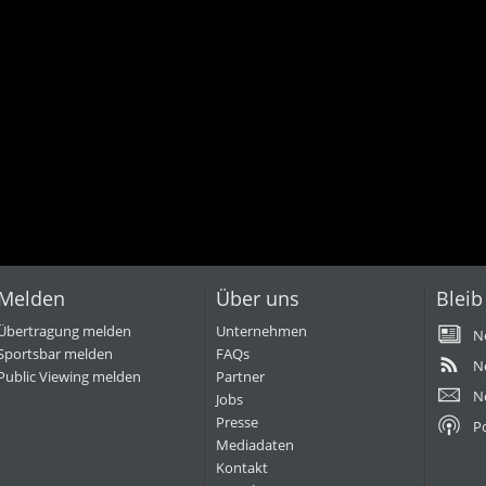
Melden
Über uns
Bleib
Übertragung melden
Unternehmen
N
Sportsbar melden
FAQs
N
Public Viewing melden
Partner
N
Jobs
Presse
P
Mediadaten
Kontakt