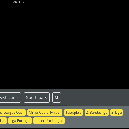
ANZEIGE
vestreams
Sportsbars
s League Quali
Afrika-Cup d. Frauen
Testspiele
2. Bundesliga
3. Liga
isie
Liga Portugal
Jupiler Pro League