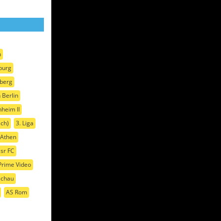
n
burg
nberg
 Berlin
heim II
ich)
3. Liga
 Athen
sr FC
rime Video
schau
AS Rom