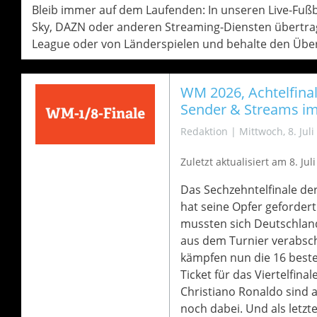
Bleib immer auf dem Laufenden: In unseren Live-Fußbal
Sky, DAZN oder anderen Streaming-Diensten übertrag
League oder von Länderspielen und behalte den Über
WM 2026, Achtelfinale
Sender & Streams im
Redaktion
|
Mittwoch, 8. Juli
Zuletzt aktualisiert am 8
. Jul
Das Sechzehntelfinale de
hat seine Opfer geforder
mussten sich Deutschland
aus dem Turnier verabsc
kämpfen nun die 16 best
Ticket für das Viertelfinal
Christiano Ronaldo sind 
noch dabei. Und als letzt