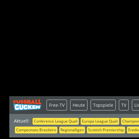
Free-TV
Heute
Topspiele
TV
Li
Aktuell:
Conference League Quali
Europa League Quali
Champion
Campeonato Brasileiro
Regionalligen
Scottish Premiership
Erediv