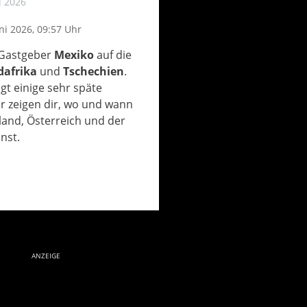
i 2026
uni 2026, 09:57 Uhr
-Gastgeber
Mexiko
auf die
dafrika
und
Tschechien
.
gt einige sehr späte
ir zeigen dir, wo und wann
land, Österreich und der
nst.
ANZEIGE