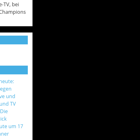
e-TV, bei
, Champions
 heute:
gegen
ive und
 und TV
 Die
ick
ute um 17
nner