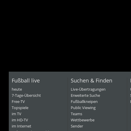
Fußball live
Suchen & Finden
heute
Live-Übertragungen
7-Tage-Übersicht
Erweiterte Suche
Free-TV
Fußballkneipen
Topspiele
Public Viewing
im TV
Teams
im HD-TV
Wettbewerbe
im Internet
Sender