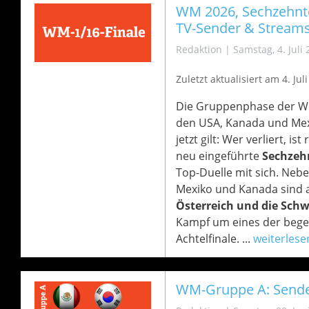
WM 2026, Sechzehntelf
TV-Sender & Streams
Redaktion
|
Samstag, 4. Juli
Zuletzt aktualisiert am 4
. Jul
Die Gruppenphase der We
den USA, Kanada und Mexi
jetzt gilt: Wer verliert, i
neu eingeführte
Sechzehn
Top-Duelle mit sich. Neb
Mexiko und Kanada sind
Österreich und die Schw
Kampf um eines der begeh
Achtelfinale. ...
weiterlese
WM-Gruppe A: Sende