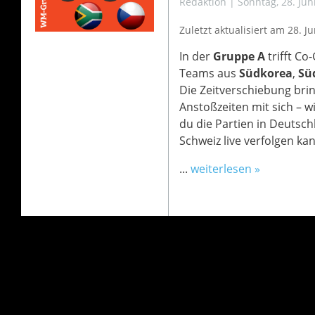
Redaktion
|
Sonntag, 28. Jun
Zuletzt aktualisiert am 28
. J
In der
Gruppe A
trifft Co
Teams aus
Südkorea
,
Sü
Die Zeitverschiebung brin
Anstoßzeiten mit sich – w
du die Partien in Deutsch
Schweiz live verfolgen kan
...
weiterlesen »