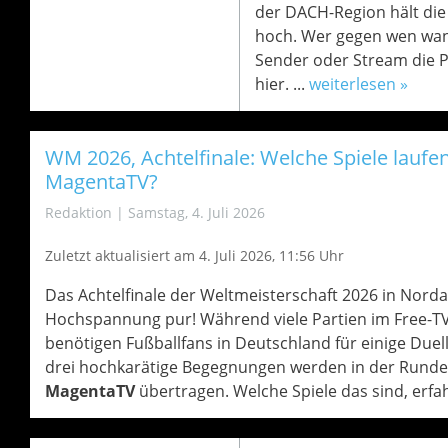
der DACH-Region hält di
hoch. Wer gegen wen wann
Sender oder Stream die Pa
hier. ...
weiterlesen »
WM 2026, Achtelfinale: Welche Spiele laufen
MagentaTV?
Redaktion
|
Samstag, 4. Juli 2026
Zuletzt aktualisiert am 4
. Juli 2026, 11:56 Uhr
Das Achtelfinale der Weltmeisterschaft 2026 in Nord
Hochspannung pur! Während viele Partien im Free-TV
benötigen Fußballfans in Deutschland für einige Due
drei hochkarätige Begegnungen werden in der Runde 
MagentaTV
übertragen. Welche Spiele das sind, erfahrt