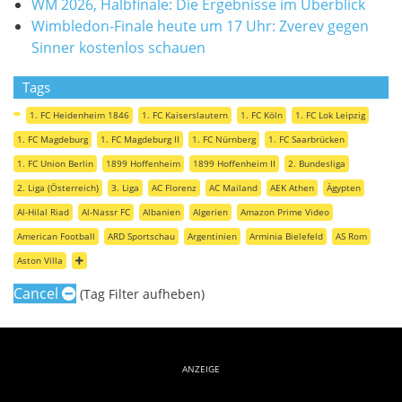
WM 2026, Halbfinale: Die Ergebnisse im Überblick
Wimbledon-Finale heute um 17 Uhr: Zverev gegen
Sinner kostenlos schauen
Tags
1. FC Heidenheim 1846
1. FC Kaiserslautern
1. FC Köln
1. FC Lok Leipzig
1. FC Magdeburg
1. FC Magdeburg II
1. FC Nürnberg
1. FC Saarbrücken
1. FC Union Berlin
1899 Hoffenheim
1899 Hoffenheim II
2. Bundesliga
2. Liga (Österreich)
3. Liga
AC Florenz
AC Mailand
AEK Athen
Ägypten
Al-Hilal Riad
Al-Nassr FC
Albanien
Algerien
Amazon Prime Video
American Football
ARD Sportschau
Argentinien
Arminia Bielefeld
AS Rom
Aston Villa
Cancel
(Tag Filter aufheben)
ANZEIGE