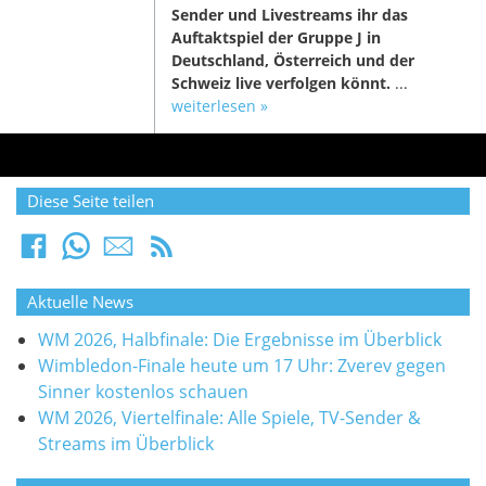
Sender und Livestreams ihr das
Auftaktspiel der Gruppe J in
Deutschland, Österreich und der
Schweiz live verfolgen könnt.
...
weiterlesen »
Diese Seite teilen
Aktuelle News
WM 2026, Halbfinale: Die Ergebnisse im Überblick
Wimbledon-Finale heute um 17 Uhr: Zverev gegen
Sinner kostenlos schauen
WM 2026, Viertelfinale: Alle Spiele, TV-Sender &
Streams im Überblick