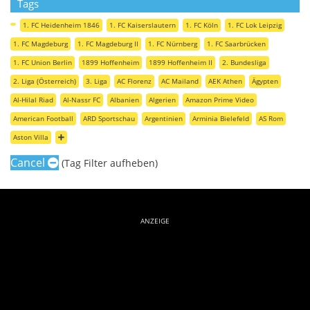
Tags
1. FC Heidenheim 1846
1. FC Kaiserslautern
1. FC Köln
1. FC Lok Leipzig
1. FC Magdeburg
1. FC Magdeburg II
1. FC Nürnberg
1. FC Saarbrücken
1. FC Union Berlin
1899 Hoffenheim
1899 Hoffenheim II
2. Bundesliga
2. Liga (Österreich)
3. Liga
AC Florenz
AC Mailand
AEK Athen
Ägypten
Al-Hilal Riad
Al-Nassr FC
Albanien
Algerien
Amazon Prime Video
American Football
ARD Sportschau
Argentinien
Arminia Bielefeld
AS Rom
Aston Villa
Cancel
(Tag Filter aufheben)
ANZEIGE