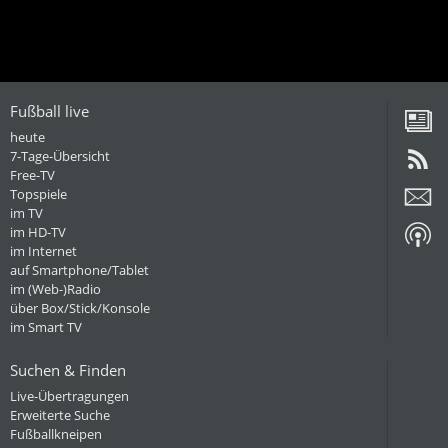
Fußball live
heute
7-Tage-Übersicht
Free-TV
Topspiele
im TV
im HD-TV
im Internet
auf Smartphone/Tablet
im (Web-)Radio
über Box/Stick/Konsole
im Smart TV
Suchen & Finden
Live-Übertragungen
Erweiterte Suche
Fußballkneipen