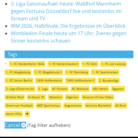
3. Liga Saisonauftakt heute: Waldhof Mannheim
gegen Fortuna Düsseldorf live und kostenlos im
Stream und TV
WM 2026, Halbfinale: Die Ergebnisse im Überblick
Wimbledon-Finale heute um 17 Uhr: Zverev gegen
Sinner kostenlos schauen
Tags
1. FC Heidenheim 1846
1. FC Kaiserslautern
1. FC Köln
1. FC Lok Leipzig
1. FC Magdeburg
1. FC Magdeburg II
1. FC Nürnberg
1. FC Saarbrücken
1. FC Union Berlin
1899 Hoffenheim
1899 Hoffenheim II
2. Bundesliga
2. Liga (Österreich)
3. Liga
AC Florenz
AC Mailand
AEK Athen
Ägypten
Al-Hilal Riad
Al-Nassr FC
Albanien
Algerien
Amazon Prime Video
American Football
ARD Sportschau
Argentinien
Arminia Bielefeld
AS Rom
Aston Villa
Cancel
(Tag Filter aufheben)