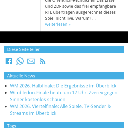
die Öffentlich-Rechtlichen Das Erste
und ZDF sowie das frei empfangbare
RTL übertragen ausgerechnet dieses
Spiel nicht live. Warum? ...
weiterlesen »
Diese Seite teilen
Aktuelle News
WM 2026, Halbfinale: Die Ergebnisse im Überblick
Wimbledon-Finale heute um 17 Uhr: Zverev gegen
Sinner kostenlos schauen
WM 2026, Viertelfinale: Alle Spiele, TV-Sender &
Streams im Überblick
Tags