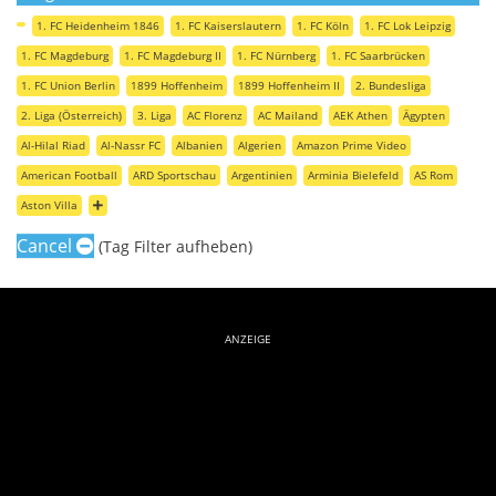
1. FC Heidenheim 1846
1. FC Kaiserslautern
1. FC Köln
1. FC Lok Leipzig
1. FC Magdeburg
1. FC Magdeburg II
1. FC Nürnberg
1. FC Saarbrücken
1. FC Union Berlin
1899 Hoffenheim
1899 Hoffenheim II
2. Bundesliga
2. Liga (Österreich)
3. Liga
AC Florenz
AC Mailand
AEK Athen
Ägypten
Al-Hilal Riad
Al-Nassr FC
Albanien
Algerien
Amazon Prime Video
American Football
ARD Sportschau
Argentinien
Arminia Bielefeld
AS Rom
Aston Villa
Cancel
(Tag Filter aufheben)
ANZEIGE