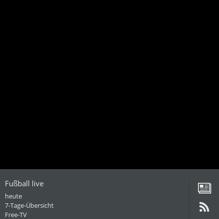
Fußball live
heute
7-Tage-Übersicht
Free-TV