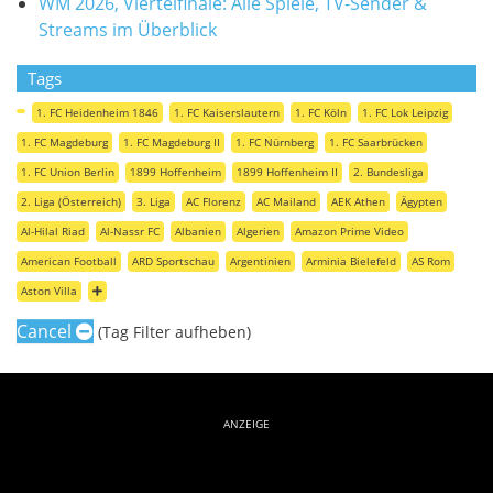
WM 2026, Viertelfinale: Alle Spiele, TV-Sender &
Streams im Überblick
Tags
1. FC Heidenheim 1846
1. FC Kaiserslautern
1. FC Köln
1. FC Lok Leipzig
1. FC Magdeburg
1. FC Magdeburg II
1. FC Nürnberg
1. FC Saarbrücken
1. FC Union Berlin
1899 Hoffenheim
1899 Hoffenheim II
2. Bundesliga
2. Liga (Österreich)
3. Liga
AC Florenz
AC Mailand
AEK Athen
Ägypten
Al-Hilal Riad
Al-Nassr FC
Albanien
Algerien
Amazon Prime Video
American Football
ARD Sportschau
Argentinien
Arminia Bielefeld
AS Rom
Aston Villa
Cancel
(Tag Filter aufheben)
ANZEIGE