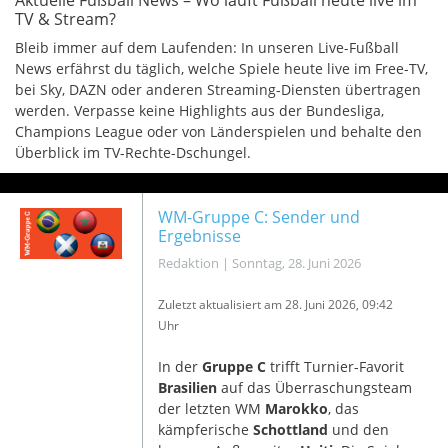
Aktuelle Fußball News – Wo läuft Fußball heute live im
TV & Stream?
Bleib immer auf dem Laufenden: In unseren Live-Fußball
News erfährst du täglich, welche Spiele heute live im Free-TV,
bei Sky, DAZN oder anderen Streaming-Diensten übertragen
werden. Verpasse keine Highlights aus der Bundesliga,
Champions League oder von Länderspielen und behalte den
Überblick im TV-Rechte-Dschungel.
WM-Gruppe C: Sender und
Ergebnisse
Redaktion
|
Sonntag, 28. Juni 2026
Zuletzt aktualisiert am 28
. Juni 2026, 09:42
Uhr
In der
Gruppe C
trifft Turnier-Favorit
Brasilien
auf das Überraschungsteam
der letzten WM
Marokko
, das
kämpferische
Schottland
und den