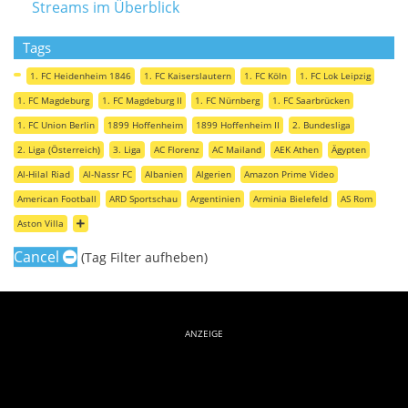
Streams im Überblick
Tags
1. FC Heidenheim 1846
1. FC Kaiserslautern
1. FC Köln
1. FC Lok Leipzig
1. FC Magdeburg
1. FC Magdeburg II
1. FC Nürnberg
1. FC Saarbrücken
1. FC Union Berlin
1899 Hoffenheim
1899 Hoffenheim II
2. Bundesliga
2. Liga (Österreich)
3. Liga
AC Florenz
AC Mailand
AEK Athen
Ägypten
Al-Hilal Riad
Al-Nassr FC
Albanien
Algerien
Amazon Prime Video
American Football
ARD Sportschau
Argentinien
Arminia Bielefeld
AS Rom
Aston Villa
Cancel
(Tag Filter aufheben)
ANZEIGE