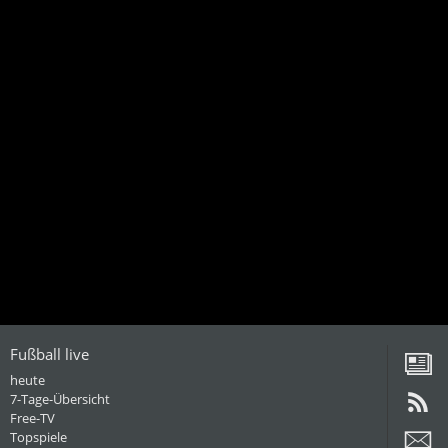
Fußball live
heute
7-Tage-Übersicht
Free-TV
Topspiele