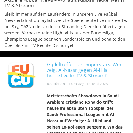
Aktuelle Fußball News – Wo läuft Fußball heute live im
TV & Stream?
Bleib immer auf dem Laufenden: In unseren Live-Fußball
News erfährst du täglich, welche Spiele heute live im Free-TV,
bei Sky, DAZN oder anderen Streaming-Diensten übertragen
werden. Verpasse keine Highlights aus der Bundesliga,
Champions League oder von Länderspielen und behalte den
Überblick im TV-Rechte-Dschungel.
Gipfeltreffen der Superstars: Wer
zeigt Al-Nassr gegen Al-Hilal
heute live im TV & Stream?
Redaktion
|
Dienstag, 12. Mai 2026
Meisterschafts-Showdown in Saudi-
Arabien! Cristiano Ronaldo trifft
heute im absoluten Topspiel der
Saudi Professional League mit Al-
Nassr auf Verfolger Al-Hilal und
seinen Ex-Kollegen Benzema. Wo das