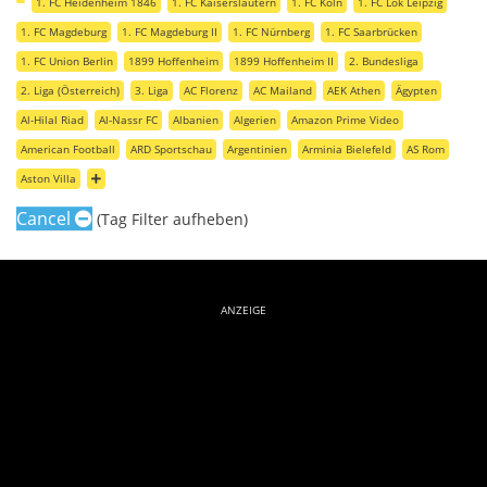
1. FC Heidenheim 1846
1. FC Kaiserslautern
1. FC Köln
1. FC Lok Leipzig
1. FC Magdeburg
1. FC Magdeburg II
1. FC Nürnberg
1. FC Saarbrücken
1. FC Union Berlin
1899 Hoffenheim
1899 Hoffenheim II
2. Bundesliga
2. Liga (Österreich)
3. Liga
AC Florenz
AC Mailand
AEK Athen
Ägypten
Al-Hilal Riad
Al-Nassr FC
Albanien
Algerien
Amazon Prime Video
American Football
ARD Sportschau
Argentinien
Arminia Bielefeld
AS Rom
Aston Villa
Cancel
(Tag Filter aufheben)
ANZEIGE