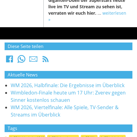
Giganten-Duell der Superstars heute
live im TV und Stream zu sehen ist,
verraten wir euch hier.
...
weiterlesen
»
Diese Seite teilen
Aktuelle News
WM 2026, Halbfinale: Die Ergebnisse im Überblick
Wimbledon-Finale heute um 17 Uhr: Zverev gegen
Sinner kostenlos schauen
WM 2026, Viertelfinale: Alle Spiele, TV-Sender &
Streams im Überblick
Tags