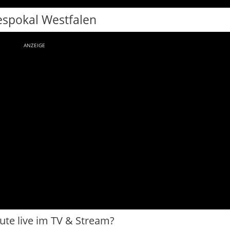
espokal Westfalen
ANZEIGE
eute live im TV & Stream?