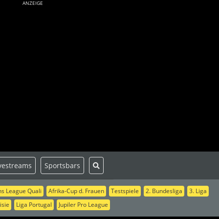
ANZEIGE
vestreams
Sportsbars
s League Quali
Afrika-Cup d. Frauen
Testspiele
2. Bundesliga
3. Liga
isie
Liga Portugal
Jupiler Pro League