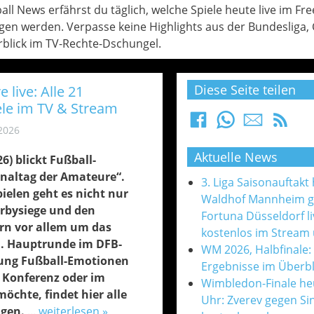
l News erfährst du täglich, welche Spiele heute live im Fre
en werden. Verpasse keine Highlights aus der Bundesliga
blick im TV-Rechte-Dschungel.
Diese Seite teilen
 live: Alle 21
le im TV & Stream
 2026
Aktuelle News
) blickt Fußball-
inaltag der Amateure“.
3. Liga Saisonauftakt
ielen geht es nicht nur
Waldhof Mannheim 
erbysiege und den
Fortuna Düsseldorf l
rn vor allem um das
kostenlos im Stream
 1. Hauptrunde im DFB-
WM 2026, Halbfinale:
dung Fußball-Emotionen
Ergebnisse im Überbl
n Konferenz oder im
Wimbledon-Finale he
öchte, findet hier alle
Uhr: Zverev gegen Si
ngen.
...
weiterlesen »