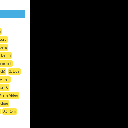
n
burg
nberg
 Berlin
heim II
ich)
3. Liga
 Athen
sr FC
rime Video
schau
AS Rom