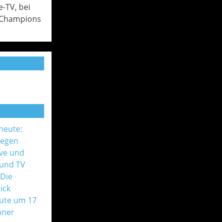
e-TV, bei
, Champions
 heute:
gegen
ive und
 und TV
 Die
ick
ute um 17
nner