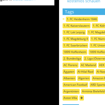
kostenlos schauen
Tags
1. FC Heidenheim 1846
1. FC Kaiserslautern
1. FC Köl
1. FC Lok Leipzig
1. FC Magde
1. FC Magdeburg II
1. FC Nür
1. FC Saarbrücken
1. FC Union
1899 Hoffenheim
1899 Hoffen
2. Bundesliga
2. Liga (Österre
AC Florenz
AC Mailand
AEK
Ägypten
Al-Hilal Riad
Al-Nas
Albanien
Algerien
Amazon P
American Football
ARD Sport
Argentinien
Arminia Bielefeld
Aston Villa