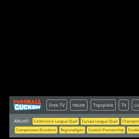
Free-TV
Heute
Topspiele
TV
Li
Aktuell:
Conference League Quali
Europa League Quali
Champion
Campeonato Brasileiro
Regionalligen
Scottish Premiership
Erediv