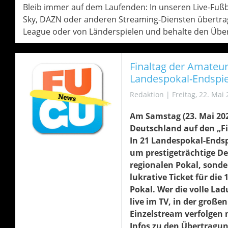
Bleib immer auf dem Laufenden: In unseren Live-Fußbal
Sky, DAZN oder anderen Streaming-Diensten übertrag
League oder von Länderspielen und behalte den Über
Finaltag der Amateure
Landespokal-Endspie
Redaktion
|
Freitag, 22. Mai
Am Samstag (23. Mai 2026
Deutschland auf den „F
In 21 Landespokal-Endsp
um prestigeträchtige D
regionalen Pokal, sonde
lukrative Ticket für die
Pokal. Wer die volle La
live im TV, in der große
Einzelstream verfolgen m
Infos zu den Übertragu