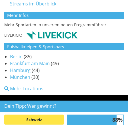
Streams im Überblick
Mehr Infos
Mehr Sportarten in unserem neuen Programmführer
LIVEKICK:
Fußballkneipen & Sportsbars
Berlin
(85)
Frankfurt am Main
(49)
Hamburg
(44)
München
(30)
Mehr Locations
Dein Tipp: Wer gewinnt?
88%
Schweiz