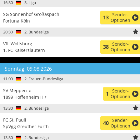
16:30
3. Liga
SG Sonnenhof Großaspach
Sender-
13
Optionen
Fortuna Köln
20:30
2. Bundesliga
VfL Wolfsburg
Sender-
38
Optionen
1. FC Kaiserslautern
Sonntag, 09.08.2026
11:00
2. Frauen-Bundesliga
SV Meppen ♀
Sender-
1
Optionen
1899 Hoffenheim II ♀
13:30
2. Bundesliga
FC St. Pauli
Sender-
40
Optionen
SpVgg Greuther Fürth
13:30
2. Bundesliga