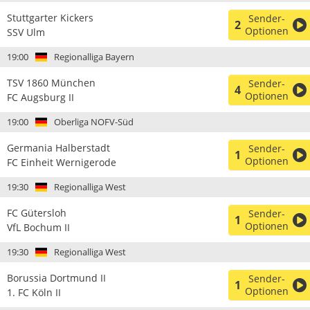
Stuttgarter Kickers
Sender-
2
Optionen
SSV Ulm
19:00
Regionalliga Bayern
TSV 1860 München
Sender-
4
Optionen
FC Augsburg II
19:00
Oberliga NOFV-Süd
Germania Halberstadt
Sender-
1
Optionen
FC Einheit Wernigerode
19:30
Regionalliga West
FC Gütersloh
Sender-
1
Optionen
VfL Bochum II
19:30
Regionalliga West
Borussia Dortmund II
Sender-
1
Optionen
1. FC Köln II