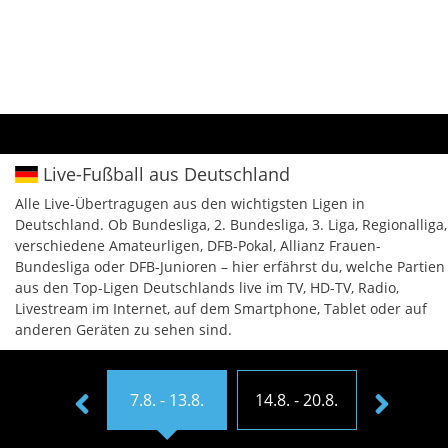
Live-Fußball aus Deutschland
Alle Live-Übertragugen aus den wichtigsten Ligen in
Deutschland. Ob Bundesliga, 2. Bundesliga, 3. Liga, Regionalliga,
verschiedene Amateurligen, DFB-Pokal, Allianz Frauen-
Bundesliga oder DFB-Junioren – hier erfährst du, welche Partien
aus den Top-Ligen Deutschlands live im TV, HD-TV, Radio,
Livestream im Internet, auf dem Smartphone, Tablet oder auf
anderen Geräten zu sehen sind.
31.7. - 6.8.
7.8. - 13.8.
14.8. - 20.8.
21.8. - 2