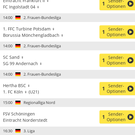
Eintracht Frankfurt II ♀
Sender-
1
Optionen
FC Ingolstadt 04 ♀
14:00
2. Frauen-Bundesliga
1. FFC Turbine Potsdam ♀
Sender-
1
Optionen
Borussia Mönchengladbach ♀
14:00
2. Frauen-Bundesliga
SC Sand ♀
Sender-
1
Optionen
SG 99 Andernach ♀
14:00
2. Frauen-Bundesliga
Hertha BSC ♀
Sender-
1
Optionen
1. FC Köln ♀ (U21)
15:00
Regionalliga Nord
FSV Schöningen
Sender-
1
Optionen
Eintracht Norderstedt
16:30
3. Liga