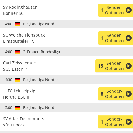
SV Rödinghausen
Sender-
1
Optionen
Bonner SC
14:00
Regionalliga Nord
SC Weiche Flensburg
Sender-
1
Optionen
Eimsbütteler TV
14:00
2. Frauen-Bundesliga
Carl Zeiss Jena ♀
Sender-
15
Optionen
SGS Essen ♀
14:30
Regionalliga Nordost
1. FC Lok Leipzig
Sender-
8
Optionen
Hertha BSC II
15:00
Regionalliga Nord
SV Atlas Delmenhorst
Sender-
1
Optionen
VfB Lübeck