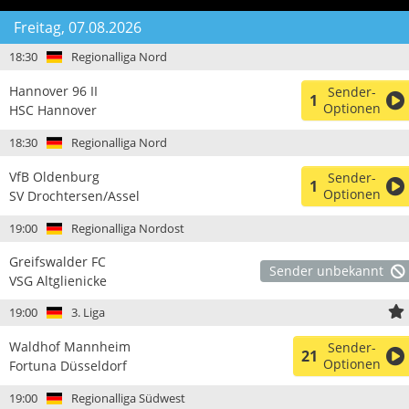
Freitag, 07.08.2026
18:30
Regionalliga Nord
Hannover 96 II
Sender-
1
Optionen
HSC Hannover
18:30
Regionalliga Nord
VfB Oldenburg
Sender-
1
Optionen
SV Drochtersen/Assel
19:00
Regionalliga Nordost
Greifswalder FC
Sender unbekannt
VSG Altglienicke
19:00
3. Liga
Waldhof Mannheim
Sender-
21
Optionen
Fortuna Düsseldorf
19:00
Regionalliga Südwest