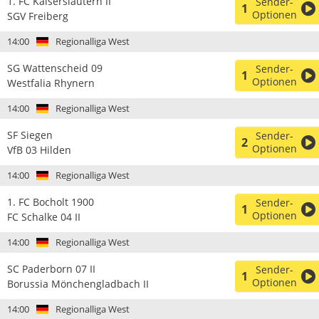
1. FC Kaiserslautern II
Sender-
1
Optionen
SGV Freiberg
14:00
Regionalliga West
SG Wattenscheid 09
Sender-
1
Optionen
Westfalia Rhynern
14:00
Regionalliga West
SF Siegen
Sender-
2
Optionen
VfB 03 Hilden
14:00
Regionalliga West
1. FC Bocholt 1900
Sender-
1
Optionen
FC Schalke 04 II
14:00
Regionalliga West
SC Paderborn 07 II
Sender-
1
Optionen
Borussia Mönchengladbach II
14:00
Regionalliga West