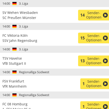
14:00
3. Liga
SV Wehen Wiesbaden
Sender-
14
Optionen
SC Preußen Münster
14:00
3. Liga
FC Viktoria Köln
Sender-
15
Optionen
SSV Jahn Regensburg
14:00
3. Liga
TSV Havelse
Sender-
13
Optionen
VfB Stuttgart II
14:00
Regionalliga Südwest
FSV Frankfurt
Sender-
1
Optionen
VfR Mannheim
14:00
Regionalliga Südwest
FC 08 Homburg
Sender-
1
Optionen