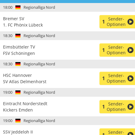
18:00
Regionalliga Nord
Bremer SV
Sender-
1
Optionen
1. FC Phönix Lübeck
18:30
Regionalliga Nord
Eimsbütteler TV
Sender-
1
Optionen
FSV Schöningen
18:30
Regionalliga Nord
HSC Hannover
Sender-
1
Optionen
SV Atlas Delmenhorst
19:00
Regionalliga Nord
Eintracht Norderstedt
Sender-
1
Optionen
Kickers Emden
19:00
Regionalliga Nord
SSV Jeddeloh II
Sender-