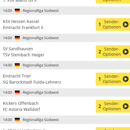
1. FSV Mainz 05 II
14:00
Regionalliga Südwest
KSV Hessen Kassel
Sender-
1
Optionen
Eintracht Frankfurt II
14:00
Regionalliga Südwest
SV Sandhausen
Sender-
2
Optionen
TSV Steinbach Haiger
14:00
Regionalliga Südwest
Eintracht Trier
Sender-
1
Optionen
SG Barockstadt Fulda-Lehnerz
14:00
Regionalliga Südwest
Kickers Offenbach
Sender-
2
Optionen
FC Astoria Walldorf
14:00
Regionalliga Südwest