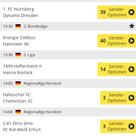
1. FC Nürnberg
Sender-
39
Optionen
Dynamo Dresden
13:30
2. Bundesliga
Energie Cottbus
Sender-
40
Optionen
Hannover 96
13:30
3. Liga
1899 Hoffenheim II
Sender-
14
Optionen
Hansa Rostock
14:00
Regionalliga Nordost
Hallescher FC
Sender-
3
Optionen
Chemnitzer FC
14:00
Regionalliga Nordost
Carl Zeiss Jena
Sender-
3
Optionen
FC Rot-Weiß Erfurt