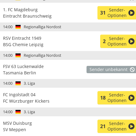
1. FC Magdeburg
Sender-
31
Optionen
Eintracht Braunschweig
14:00
Regionalliga Nordost
RSV Eintracht 1949
Sender-
2
Optionen
BSG Chemie Leipzig
14:00
Regionalliga Nordost
FSV 63 Luckenwalde
Sender unbekannt
Tasmania Berlin
14:00
3. Liga
FC Ingolstadt 04
Sender-
18
Optionen
FC Würzburger Kickers
14:00
3. Liga
MSV Duisburg
Sender-
21
Optionen
SV Meppen