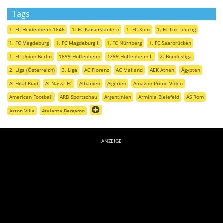
Tags
1. FC Heidenheim 1846
1. FC Kaiserslautern
1. FC Köln
1. FC Lok Leipzig
1. FC Magdeburg
1. FC Magdeburg II
1. FC Nürnberg
1. FC Saarbrücken
1. FC Union Berlin
1899 Hoffenheim
1899 Hoffenheim II
2. Bundesliga
2. Liga (Österreich)
3. Liga
AC Florenz
AC Mailand
AEK Athen
Ägypten
Al-Hilal Riad
Al-Nassr FC
Albanien
Algerien
Amazon Prime Video
American Football
ARD Sportschau
Argentinien
Arminia Bielefeld
AS Rom
Aston Villa
Atalanta Bergamo
ANZEIGE