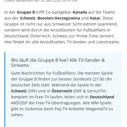
Zuletzt aktualisiert am 28
. Juni 2026, 09:50 Uhr
In der
Gruppe B
trifft Co-Gastgeber
Kanada
auf die Teams
aus der
Schweiz
,
Bosnien-Herzegowina
und
Katar
. Diese
Gruppe ist nicht nur aus Schweizer Sicht extrem spannend,
sondern wird durch die Anstoßzeiten für Fußballfans in
Deutschland, Österreich, Schweiz zur Prime-Time serviert.
Hier findet ihr alle Anstoßzeiten, TV-Sender und Livestreams.
Wo läuft die Gruppe B live? Alle TV-Sender &
Streams
Gute Nachrichten für Fußballfans: Die meisten Spiele
der Gruppe B finden zur besten Sendezeit (21:00 Uhr
deutscher Zeit) statt. Während die Spiele in der
Schweiz
(SRF) und in
Österreich
(ORF & ServusTV)
komplett im Free-TV laufen, teilen sich in
Deutschland
ARD/ZDF die Free-TV-Übertragungen. Alle WM-Spiele
gibt es lückenlos beim Pay-TV-Anbieter MagentaTV zu
sehen.