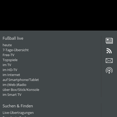
Fußball live
heute
7-Tage-Übersicht
Free-TV
Topspiele
im TV
im HD-TV
im Internet
auf Smartphone/Tablet
im (Web-)Radio
über Box/Stick/Konsole
im Smart TV
Suchen & Finden
Live-Übertragungen