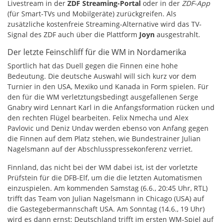
Livestream in der
ZDF Streaming-Portal
oder in der
ZDF-App
(für Smart-TVs und Mobilgeräte) zurückgreifen. Als
zusätzliche kostenfreie Streaming-Alternative wird das TV-
Signal des ZDF auch über die Plattform
Joyn
ausgestrahlt.
Der letzte Feinschliff für die WM in Nordamerika
Sportlich hat das Duell gegen die Finnen eine hohe
Bedeutung. Die deutsche Auswahl will sich kurz vor dem
Turnier in den USA, Mexiko und Kanada in Form spielen. Für
den für die WM verletztungsbedingt ausgefallenen Serge
Gnabry wird Lennart Karl in die Anfangsformation rücken und
den rechten Flügel bearbeiten. Felix Nmecha und Alex
Pavlovic und Deniz Undav werden ebenso von Anfang gegen
die Finnen auf dem Platz stehen, wie Bundestrainer Julian
Nagelsmann auf der Abschlusspressekonferenz verriet.
Finnland, das nicht bei der WM dabei ist, ist der vorletzte
Prüfstein für die DFB-Elf, um die die letzten Automatismen
einzuspielen. Am kommenden Samstag (6.6., 20:45 Uhr, RTL)
trifft das Team von Julian Nagelsmann in Chicago (USA) auf
die Gastegebermannschaft USA. Am Sonntag (14.6., 19 Uhr)
wird es dann ernst: Deutschland trifft im ersten WM-Spiel auf