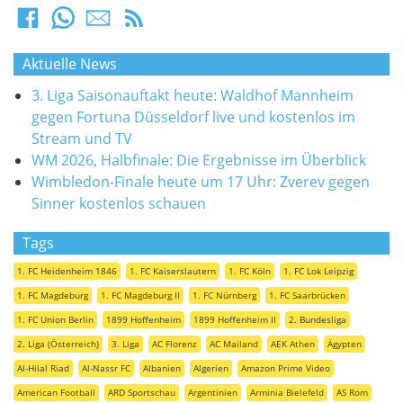
Aktuelle News
3. Liga Saisonauftakt heute: Waldhof Mannheim
gegen Fortuna Düsseldorf live und kostenlos im
Stream und TV
WM 2026, Halbfinale: Die Ergebnisse im Überblick
Wimbledon-Finale heute um 17 Uhr: Zverev gegen
Sinner kostenlos schauen
Tags
1. FC Heidenheim 1846
1. FC Kaiserslautern
1. FC Köln
1. FC Lok Leipzig
1. FC Magdeburg
1. FC Magdeburg II
1. FC Nürnberg
1. FC Saarbrücken
1. FC Union Berlin
1899 Hoffenheim
1899 Hoffenheim II
2. Bundesliga
2. Liga (Österreich)
3. Liga
AC Florenz
AC Mailand
AEK Athen
Ägypten
Al-Hilal Riad
Al-Nassr FC
Albanien
Algerien
Amazon Prime Video
American Football
ARD Sportschau
Argentinien
Arminia Bielefeld
AS Rom