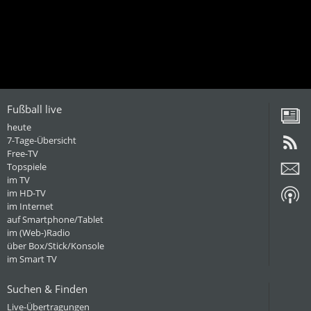
Fußball live
heute
7-Tage-Übersicht
Free-TV
Topspiele
im TV
im HD-TV
im Internet
auf Smartphone/Tablet
im (Web-)Radio
über Box/Stick/Konsole
im Smart TV
Suchen & Finden
Live-Übertragungen