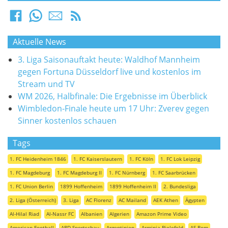
Aktuelle News
3. Liga Saisonauftakt heute: Waldhof Mannheim
gegen Fortuna Düsseldorf live und kostenlos im
Stream und TV
WM 2026, Halbfinale: Die Ergebnisse im Überblick
Wimbledon-Finale heute um 17 Uhr: Zverev gegen
Sinner kostenlos schauen
Tags
1. FC Heidenheim 1846
1. FC Kaiserslautern
1. FC Köln
1. FC Lok Leipzig
1. FC Magdeburg
1. FC Magdeburg II
1. FC Nürnberg
1. FC Saarbrücken
1. FC Union Berlin
1899 Hoffenheim
1899 Hoffenheim II
2. Bundesliga
2. Liga (Österreich)
3. Liga
AC Florenz
AC Mailand
AEK Athen
Ägypten
Al-Hilal Riad
Al-Nassr FC
Albanien
Algerien
Amazon Prime Video
American Football
ARD Sportschau
Argentinien
Arminia Bielefeld
AS Rom