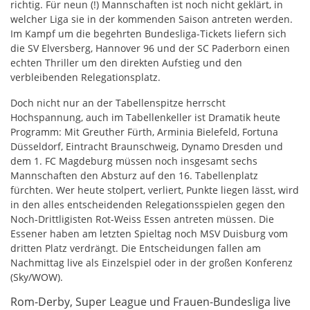
richtig. Für neun (!) Mannschaften ist noch nicht geklärt, in
welcher Liga sie in der kommenden Saison antreten werden.
Im Kampf um die begehrten Bundesliga-Tickets liefern sich
die SV Elversberg, Hannover 96 und der SC Paderborn einen
echten Thriller um den direkten Aufstieg und den
verbleibenden Relegationsplatz.
Doch nicht nur an der Tabellenspitze herrscht
Hochspannung, auch im Tabellenkeller ist Dramatik heute
Programm: Mit Greuther Fürth, Arminia Bielefeld, Fortuna
Düsseldorf, Eintracht Braunschweig, Dynamo Dresden und
dem 1. FC Magdeburg müssen noch insgesamt sechs
Mannschaften den Absturz auf den 16. Tabellenplatz
fürchten. Wer heute stolpert, verliert, Punkte liegen lässt, wird
in den alles entscheidenden Relegationsspielen gegen den
Noch-Drittligisten Rot-Weiss Essen antreten müssen. Die
Essener haben am letzten Spieltag noch MSV Duisburg vom
dritten Platz verdrängt. Die Entscheidungen fallen am
Nachmittag live als Einzelspiel oder in der großen Konferenz
(Sky/WOW).
Rom-Derby, Super League und Frauen-Bundesliga live