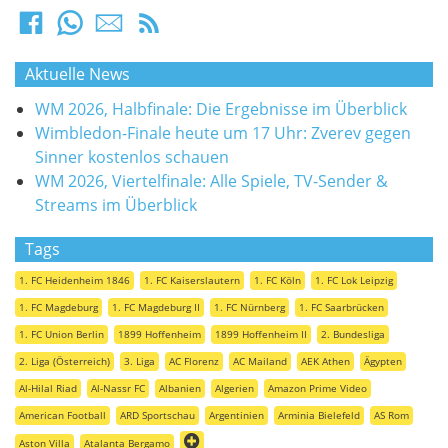
Aktuelle News
WM 2026, Halbfinale: Die Ergebnisse im Überblick
Wimbledon-Finale heute um 17 Uhr: Zverev gegen
Sinner kostenlos schauen
WM 2026, Viertelfinale: Alle Spiele, TV-Sender &
Streams im Überblick
Tags
1. FC Heidenheim 1846
1. FC Kaiserslautern
1. FC Köln
1. FC Lok Leipzig
1. FC Magdeburg
1. FC Magdeburg II
1. FC Nürnberg
1. FC Saarbrücken
1. FC Union Berlin
1899 Hoffenheim
1899 Hoffenheim II
2. Bundesliga
2. Liga (Österreich)
3. Liga
AC Florenz
AC Mailand
AEK Athen
Ägypten
Al-Hilal Riad
Al-Nassr FC
Albanien
Algerien
Amazon Prime Video
American Football
ARD Sportschau
Argentinien
Arminia Bielefeld
AS Rom
Aston Villa
Atalanta Bergamo