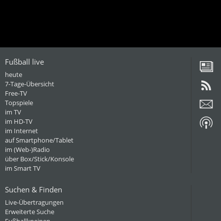
Fußball live
heute
7-Tage-Übersicht
Free-TV
Topspiele
im TV
im HD-TV
im Internet
auf Smartphone/Tablet
im (Web-)Radio
über Box/Stick/Konsole
im Smart TV
Suchen & Finden
Live-Übertragungen
Erweiterte Suche