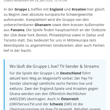
Zuletzt aktualisiert am 2
8. Juni 2026, 10:14 Uhr
In der
Gruppe L
treffen mit
England
und
Kroatien
hier gleich
zu Beginn zwei absolute europäische Schwergewichte
aufeinander. Komplettiert wird die Gruppe von den
unberechenbaren
Ghanaern
sowie dem krassen Außenseiter
aus
Panama
. Die Spiele finden hauptsächlich an der Ostküste
der USA (New York, Boston, Philadelphia) sowie in Dallas und
Toronto statt. Das bedeutet für uns in Mitteleuropa teils
Abendspiele zu angenehmen Sendezeiten, aber auch Partien
tief in der Nacht.
Wo läuft die Gruppe L live? TV-Sender & Streams
Für die Spiele der Gruppe L in
Deutschland
führt
aktuell kein Weg an MagentaTV vorbei: Der Pay-TV-
Sender überträgt sämtliche sechs Partien live und
exklusiv. Zwei der England-Spiele und Kroatien gegen
Ghana werden von den Öffentlich-Rechtlichen
(ARD/ZDF) übertragen. Auch in
Österreich
(ORF/ServusTV) und der
Schweiz
(SRF) ist die
Übertragungslage im Free-TV geregelt. Behaltet unsere