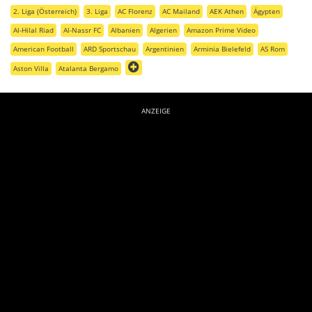
2. Liga (Österreich)
3. Liga
AC Florenz
AC Mailand
AEK Athen
Ägypten
Al-Hilal Riad
Al-Nassr FC
Albanien
Algerien
Amazon Prime Video
American Football
ARD Sportschau
Argentinien
Arminia Bielefeld
AS Rom
Aston Villa
Atalanta Bergamo
ANZEIGE