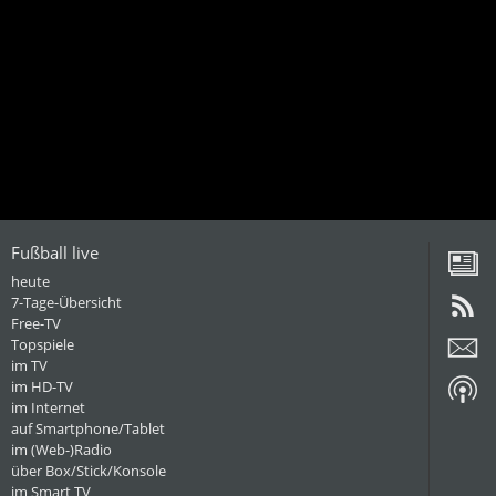
Fußball live
heute
7-Tage-Übersicht
Free-TV
Topspiele
im TV
im HD-TV
im Internet
auf Smartphone/Tablet
im (Web-)Radio
über Box/Stick/Konsole
im Smart TV