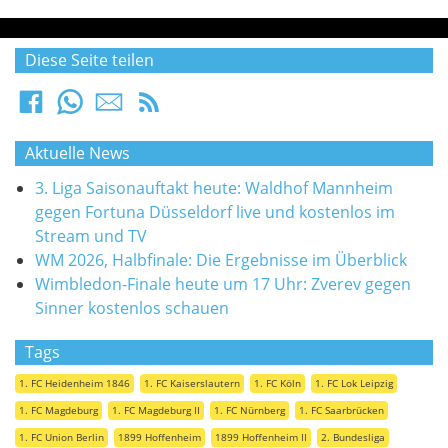
Diese Seite teilen
Aktuelle News
3. Liga Saisonauftakt heute: Waldhof Mannheim
gegen Fortuna Düsseldorf live und kostenlos im
Stream und TV
WM 2026, Halbfinale: Die Ergebnisse im Überblick
Wimbledon-Finale heute um 17 Uhr: Zverev gegen
Sinner kostenlos schauen
Tags
1. FC Heidenheim 1846
1. FC Kaiserslautern
1. FC Köln
1. FC Lok Leipzig
1. FC Magdeburg
1. FC Magdeburg II
1. FC Nürnberg
1. FC Saarbrücken
1. FC Union Berlin
1899 Hoffenheim
1899 Hoffenheim II
2. Bundesliga