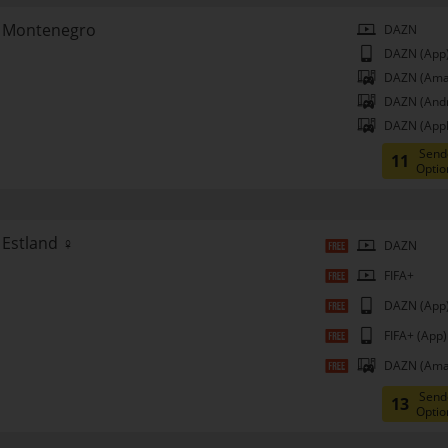
Montenegro
DAZN
DAZN (App
DAZN (Ama
DAZN (Andr
DAZN (Appl
Send
11
Optio
Estland ♀
DAZN
FIFA+
DAZN (App
FIFA+ (App)
DAZN (Ama
Send
13
Optio