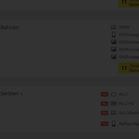
11
Optio
Bahrain
DAZN
DAZN (App
DAZN (Ama
DAZN (Andr
DAZN (Appl
Send
11
Optio
Serbien ♀
Rai 2
Rai 2 HD
Rai 2 (RaiPl
RaiPlay (Ap