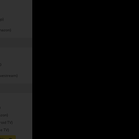
p)
mazon)
D
ivestream)
)
zon)
oid TV)
e TV)
er-