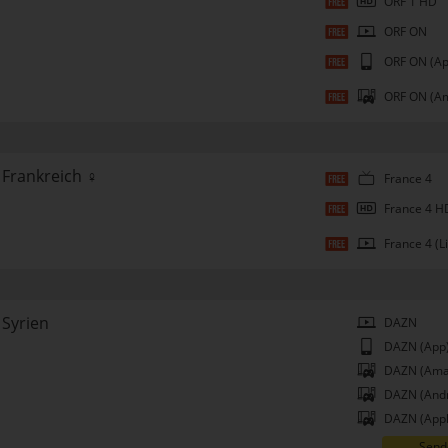
ORF 1 HD
ORF ON
ORF ON (Ap
ORF ON (A
Frankreich ♀
France 4
France 4 H
France 4 (L
Syrien
DAZN
DAZN (App
DAZN (Ama
DAZN (Andr
DAZN (Appl
Send