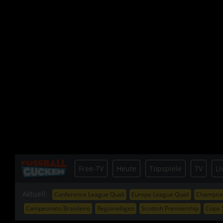
Free-TV
Heute
Topspiele
TV
Li
Aktuell:
Conference League Quali
Europa League Quali
Champion
Campeonato Brasileiro
Regionalligen
Scottish Premiership
Copa 