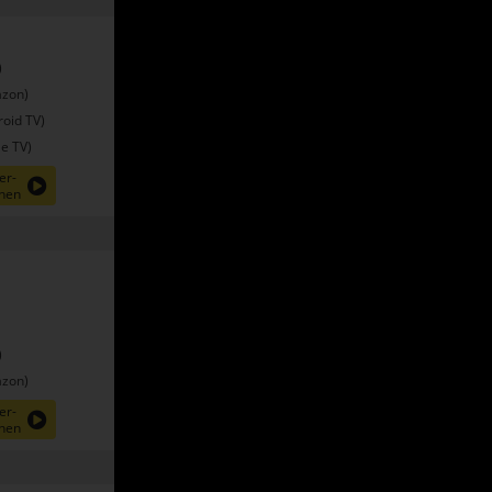
)
zon)
oid TV)
e TV)
er-
nen
)
zon)
er-
nen