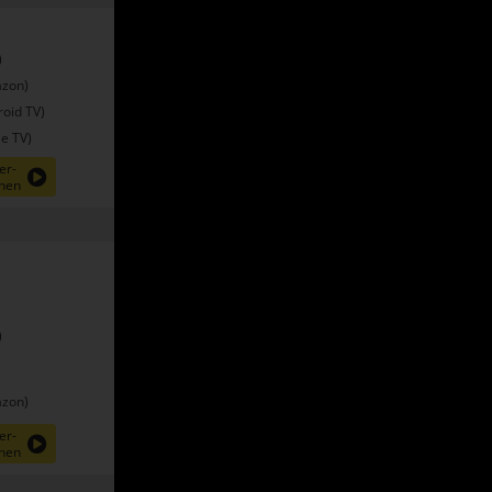
)
zon)
oid TV)
e TV)
er-
nen
)
zon)
er-
nen