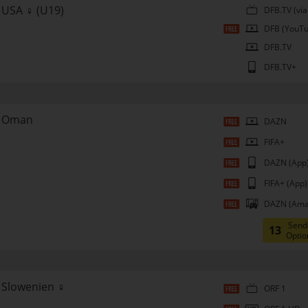
USA ♀ (U19)
DFB.TV (via
DFB (YouTu
DFB.TV
DFB.TV+
Oman
DAZN
FIFA+
DAZN (App
FIFA+ (App)
DAZN (Ama
Send
13
Optio
Slowenien ♀
ORF 1