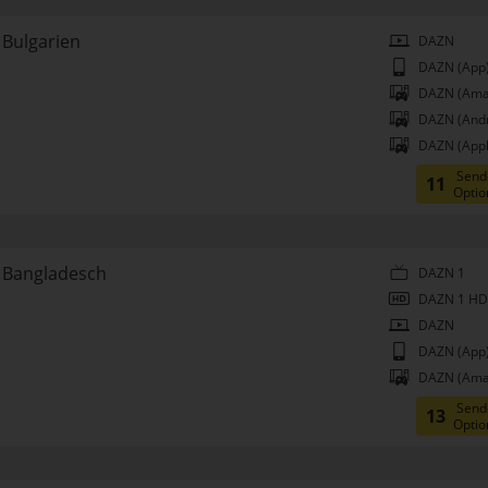
Bulgarien
DAZN
DAZN (App
DAZN (Ama
DAZN (Andr
DAZN (Appl
Send
11
Optio
Bangladesch
DAZN 1
DAZN 1 HD
DAZN
DAZN (App
DAZN (Ama
Send
13
Optio