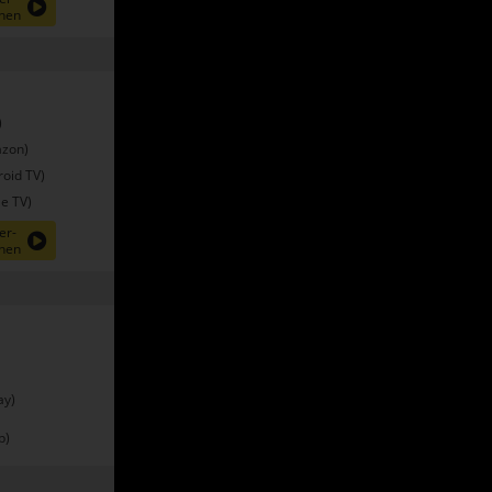
nen
)
zon)
oid TV)
e TV)
er-
nen
ay)
p)