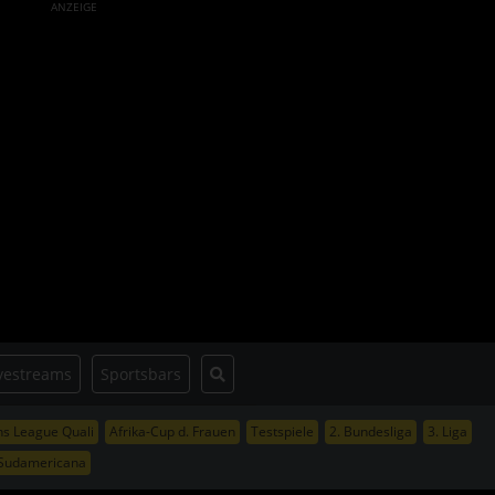
ANZEIGE
vestreams
Sportsbars
s League Quali
Afrika-Cup d. Frauen
Testspiele
2. Bundesliga
3. Liga
Sudamericana