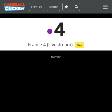
Free-TV
Heute
France 4 (Livestream)
Live
ANZEIGE