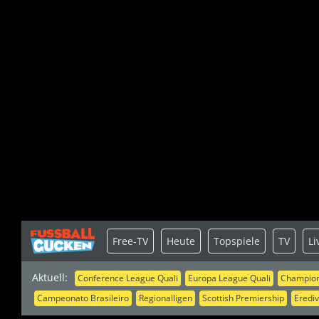
Free-TV
Heute
Topspiele
TV
Li
Aktuell:
Conference League Quali
Europa League Quali
Champion
Campeonato Brasileiro
Regionalligen
Scottish Premiership
Erediv