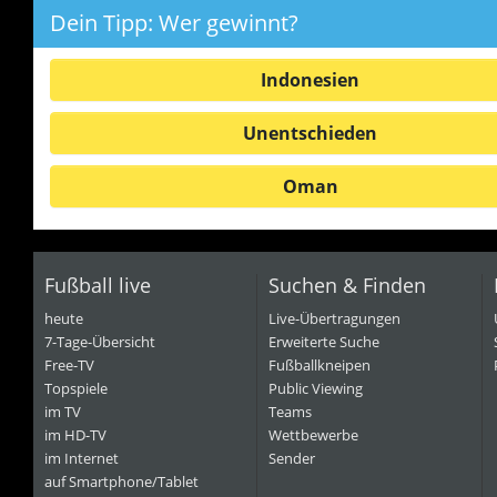
Dein Tipp: Wer gewinnt?
Indonesien
Unentschieden
Oman
Fußball live
Suchen & Finden
heute
Live-Übertragungen
7-Tage-Übersicht
Erweiterte Suche
Free-TV
Fußballkneipen
Topspiele
Public Viewing
im TV
Teams
im HD-TV
Wettbewerbe
im Internet
Sender
auf Smartphone/Tablet