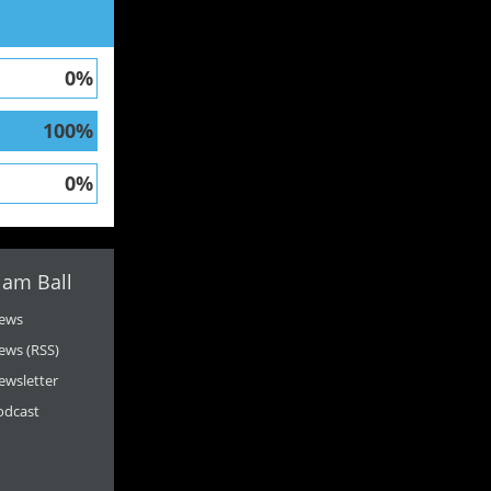
0%
100%
0%
 am Ball
ews
ews (RSS)
ewsletter
odcast