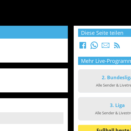
Diese Seite teilen
Mehr Live-Program
2. Bundeslig
Alle Sender & Livet
3. Liga
Alle Sender & Livest
Fußball heute 