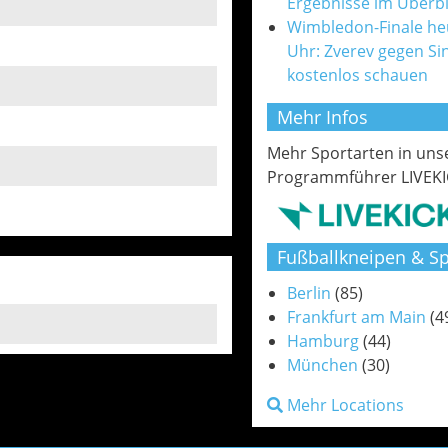
Ergebnisse im Überbl
Wimbledon-Finale he
Uhr: Zverev gegen Si
kostenlos schauen
Mehr Infos
Mehr Sportarten in un
Programmführer LIVEKI
Fußballkneipen & Sp
Berlin
(85)
Frankfurt am Main
(4
Hamburg
(44)
München
(30)
Mehr Locations