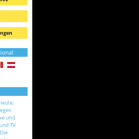
ungen
tional
 heute:
gegen
ive und
 und TV
 Die