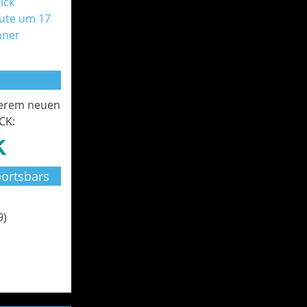
ick
ute um 17
nner
serem neuen
CK:
ortsbars
9)