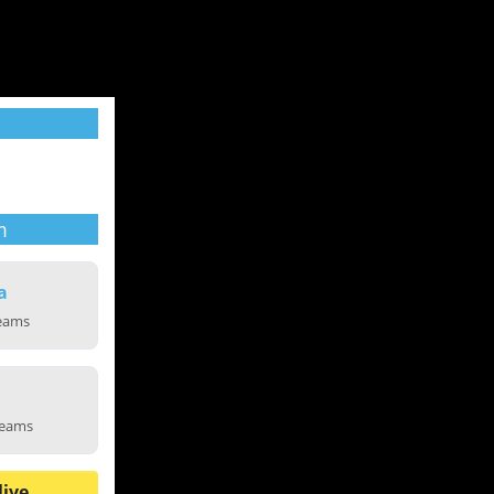
m
a
reams
reams
live