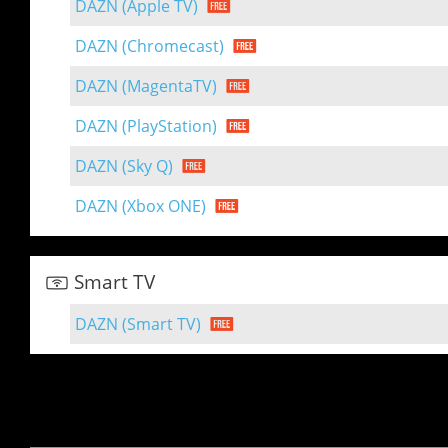
DAZN (Apple TV)
DAZN (Chromecast)
DAZN (MagentaTV)
DAZN (PlayStation)
DAZN (Sky Q)
DAZN (Xbox ONE)
Smart TV
DAZN (Smart TV)