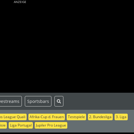
ANZEIGE
vestreams
Sportsbars
s League Quali
Afrika-Cup d. Frauen
Testspiele
2. Bundesliga
3. Liga
isie
Liga Portugal
Jupiler Pro League