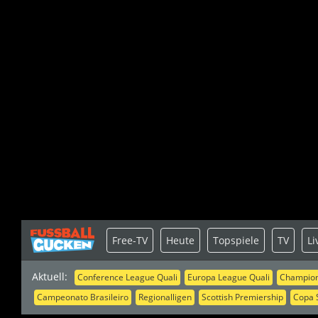
Free-TV
Heute
Topspiele
TV
Li
Aktuell:
Conference League Quali
Europa League Quali
Champion
Campeonato Brasileiro
Regionalligen
Scottish Premiership
Copa 