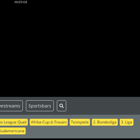
ANZEIGE
vestreams
Sportsbars
s League Quali
Afrika-Cup d. Frauen
Testspiele
2. Bundesliga
3. Liga
Sudamericana