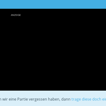
ANZEIGE
en wir eine Partie vergessen haben, dann
trage diese doch ei