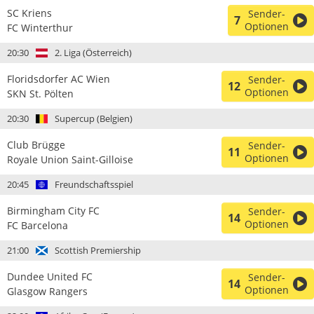
SC Kriens
Sender-
7
Optionen
FC Winterthur
20:30
2. Liga (Österreich)
Floridsdorfer AC Wien
Sender-
12
Optionen
SKN St. Pölten
20:30
Supercup (Belgien)
Club Brügge
Sender-
11
Optionen
Royale Union Saint-Gilloise
20:45
Freundschaftsspiel
Birmingham City FC
Sender-
14
Optionen
FC Barcelona
21:00
Scottish Premiership
Dundee United FC
Sender-
14
Optionen
Glasgow Rangers