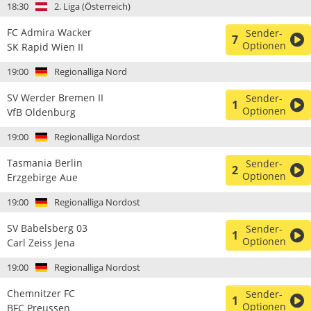
18:30
2. Liga (Österreich)
FC Admira Wacker
Sender-
7
Optionen
SK Rapid Wien II
19:00
Regionalliga Nord
SV Werder Bremen II
Sender-
1
Optionen
VfB Oldenburg
19:00
Regionalliga Nordost
Tasmania Berlin
Sender-
2
Optionen
Erzgebirge Aue
19:00
Regionalliga Nordost
SV Babelsberg 03
Sender-
1
Optionen
Carl Zeiss Jena
19:00
Regionalliga Nordost
Chemnitzer FC
Sender-
1
Optionen
BFC Preussen