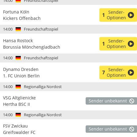
14:00
Freundschaftsspiel
Fortuna Köln
Sender-
1
Optionen
Kickers Offenbach
14:00
Freundschaftsspiel
Hansa Rostock
Sender-
1
Optionen
Borussia Mönchengladbach
14:00
Freundschaftsspiel
Dynamo Dresden
Sender-
7
Optionen
1. FC Union Berlin
14:00
Regionalliga Nordost
VSG Altglienicke
Sender unbekannt
Hertha BSC II
14:00
Regionalliga Nordost
FSV Zwickau
Sender unbekannt
Greifswalder FC