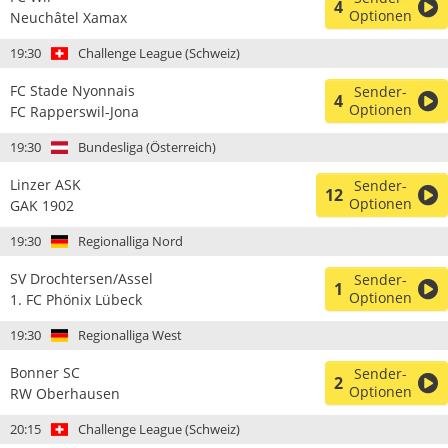
4
Optionen
Neuchâtel Xamax
19:30
Challenge League (Schweiz)
FC Stade Nyonnais
Sender-
4
Optionen
FC Rapperswil-Jona
19:30
Bundesliga (Österreich)
Linzer ASK
Sender-
12
Optionen
GAK 1902
19:30
Regionalliga Nord
SV Drochtersen/Assel
Sender-
1
Optionen
1. FC Phönix Lübeck
19:30
Regionalliga West
Bonner SC
Sender-
2
Optionen
RW Oberhausen
20:15
Challenge League (Schweiz)