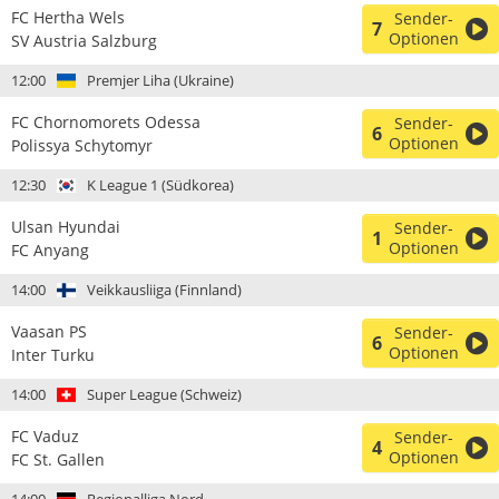
FC Hertha Wels
Sender-
7
Optionen
SV Austria Salzburg
12:00
Premjer Liha (Ukraine)
FC Chornomorets Odessa
Sender-
6
Optionen
Polissya Schytomyr
12:30
K League 1 (Südkorea)
Ulsan Hyundai
Sender-
1
Optionen
FC Anyang
14:00
Veikkausliiga (Finnland)
Vaasan PS
Sender-
6
Optionen
Inter Turku
14:00
Super League (Schweiz)
FC Vaduz
Sender-
4
Optionen
FC St. Gallen