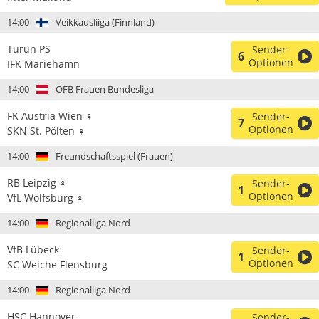
14:00
Veikkausliiga (Finnland)
Turun PS
Sender-
6
Optionen
IFK Mariehamn
14:00
ÖFB Frauen Bundesliga
FK Austria Wien ♀
Sender-
7
Optionen
SKN St. Pölten ♀
14:00
Freundschaftsspiel (Frauen)
RB Leipzig ♀
Sender-
1
Optionen
VfL Wolfsburg ♀
14:00
Regionalliga Nord
VfB Lübeck
Sender-
1
Optionen
SC Weiche Flensburg
14:00
Regionalliga Nord
HSC Hannover
Sender-