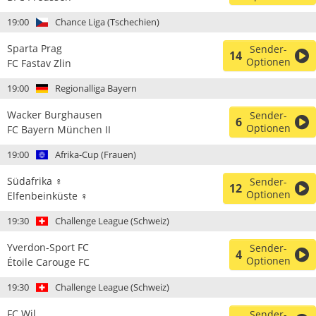
19:00
Chance Liga (Tschechien)
Sparta Prag
Sender-
14
Optionen
FC Fastav Zlin
19:00
Regionalliga Bayern
Wacker Burghausen
Sender-
6
Optionen
FC Bayern München II
19:00
Afrika-Cup (Frauen)
Südafrika ♀
Sender-
12
Optionen
Elfenbeinküste ♀
19:30
Challenge League (Schweiz)
Yverdon-Sport FC
Sender-
4
Optionen
Étoile Carouge FC
19:30
Challenge League (Schweiz)
FC Wil
Sender-