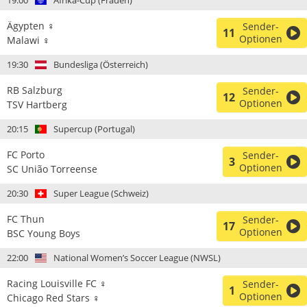
19:00
Afrika-Cup (Frauen)
Ägypten ♀
Sender-
11
Optionen
Malawi ♀
19:30
Bundesliga (Österreich)
RB Salzburg
Sender-
12
Optionen
TSV Hartberg
20:15
Supercup (Portugal)
FC Porto
Sender-
3
Optionen
SC União Torreense
20:30
Super League (Schweiz)
FC Thun
Sender-
17
Optionen
BSC Young Boys
22:00
National Women’s Soccer League (NWSL)
Racing Louisville FC ♀
Sender-
1
Optionen
Chicago Red Stars ♀