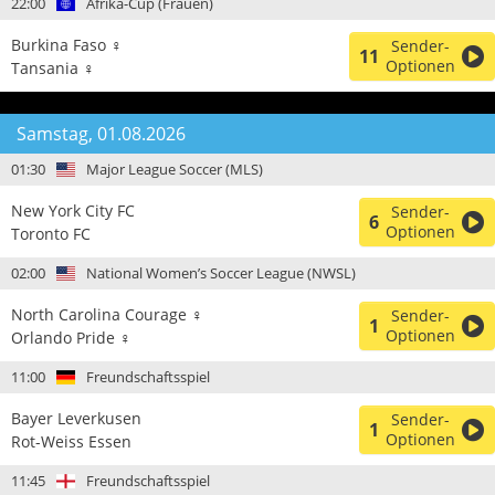
22:00
Afrika-Cup (Frauen)
Burkina Faso ♀
Sender-
11
Optionen
Tansania ♀
Samstag, 01.08.2026
01:30
Major League Soccer (MLS)
New York City FC
Sender-
6
Optionen
Toronto FC
02:00
National Women’s Soccer League (NWSL)
North Carolina Courage ♀
Sender-
1
Optionen
Orlando Pride ♀
11:00
Freundschaftsspiel
Bayer Leverkusen
Sender-
1
Optionen
Rot-Weiss Essen
11:45
Freundschaftsspiel