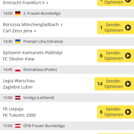
Optionen
Eintracht Frankfurt II ♀
14:00
2. Frauen-Bundesliga
Borussia Mönchengladbach ♀
Sender-
1
Optionen
Carl Zeiss Jena ♀
14:30
Premjer Liha (Ukraine)
Epitsentr Kamianets-Podilskyi
Sender-
6
Optionen
FC Obolon Kiew
14:45
Ekstraklasa (Polen)
Legia Warschau
Sender-
14
Optionen
Zaglebie Lubin
15:00
Virsliga (Lettland)
FK Liepaja
Sender-
6
Optionen
FK Tukums 2000
15:00
ÖFB Frauen Bundesliga