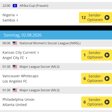
22:00
Afrika-Cup (Frauen)
Nigeria ♀
Sender-
12
Optionen
Sambia ♀
Sonntag, 02.08.2026
00:30
National Women’s Soccer League (NWSL)
Kansas City Current ♀
Sender-
1
Optionen
Angel City FC ♀
01:30
Major League Soccer (MLS)
Vancouver Whitecaps
Sender-
6
Optionen
Los Angeles FC
01:30
Major League Soccer (MLS)
Philadelphia Union
Sender-
6
Optionen
Atlanta United