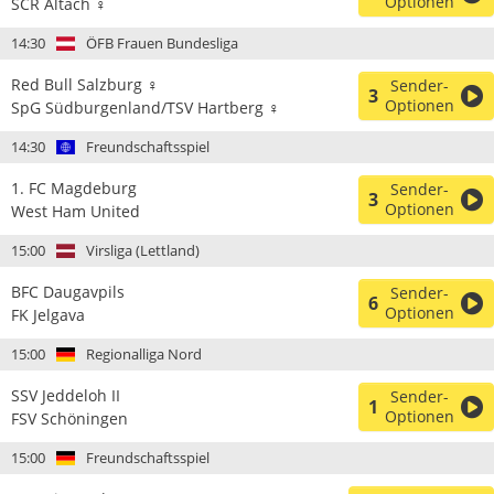
Optionen
SCR Altach ♀
14:30
ÖFB Frauen Bundesliga
Red Bull Salzburg ♀
Sender-
3
Optionen
SpG Südburgenland/TSV Hartberg ♀
14:30
Freundschaftsspiel
1. FC Magdeburg
Sender-
3
Optionen
West Ham United
15:00
Virsliga (Lettland)
BFC Daugavpils
Sender-
6
Optionen
FK Jelgava
15:00
Regionalliga Nord
SSV Jeddeloh II
Sender-
1
Optionen
FSV Schöningen
15:00
Freundschaftsspiel