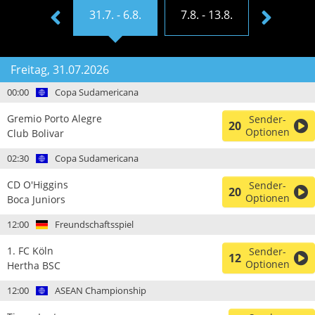
4.7. - 30.7.
31.7. - 6.8.
7.8. - 13.8.
14.8. - 20
Freitag, 31.07.2026
00:00
Copa Sudamericana
Gremio Porto Alegre
Sender-
20
Optionen
Club Bolivar
02:30
Copa Sudamericana
CD O'Higgins
Sender-
20
Optionen
Boca Juniors
12:00
Freundschaftsspiel
1. FC Köln
Sender-
12
Optionen
Hertha BSC
12:00
ASEAN Championship