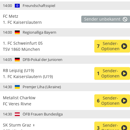
14:00
Freundschaftsspiel
FC Metz
Sender unbekannt
1. FC Kaiserslautern
14:00
Regionalliga Bayern
1. FC Schweinfurt 05
Sender-
7
Optionen
TSV 1860 München
14:05
DFB-Pokal der Junioren
RB Leipzig (U19)
Sender-
1
Optionen
1. FC Kaiserslautern (U19)
14:30
Premjer Liha (Ukraine)
Metalist Charkiw
Sender-
6
Optionen
FC Veres Rivne
14:30
ÖFB Frauen Bundesliga
SK Sturm Graz ♀
Sender-
3