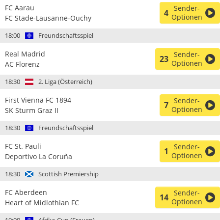
FC Aarau
Sender-
4
Optionen
FC Stade-Lausanne-Ouchy
18:00
Freundschaftsspiel
Real Madrid
Sender-
23
Optionen
AC Florenz
18:30
2. Liga (Österreich)
First Vienna FC 1894
Sender-
7
Optionen
SK Sturm Graz II
18:30
Freundschaftsspiel
FC St. Pauli
Sender-
1
Optionen
Deportivo La Coruña
18:30
Scottish Premiership
FC Aberdeen
Sender-
14
Optionen
Heart of Midlothian FC