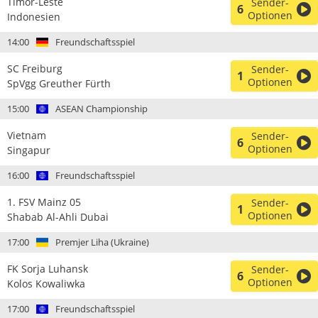
Timor-Leste
Sender-
6
Optionen
Indonesien
14:00
Freundschaftsspiel
SC Freiburg
Sender-
1
Optionen
SpVgg Greuther Fürth
15:00
ASEAN Championship
Vietnam
Sender-
6
Optionen
Singapur
16:00
Freundschaftsspiel
1. FSV Mainz 05
Sender-
1
Optionen
Shabab Al-Ahli Dubai
17:00
Premjer Liha (Ukraine)
FK Sorja Luhansk
Sender-
6
Optionen
Kolos Kowaliwka
17:00
Freundschaftsspiel