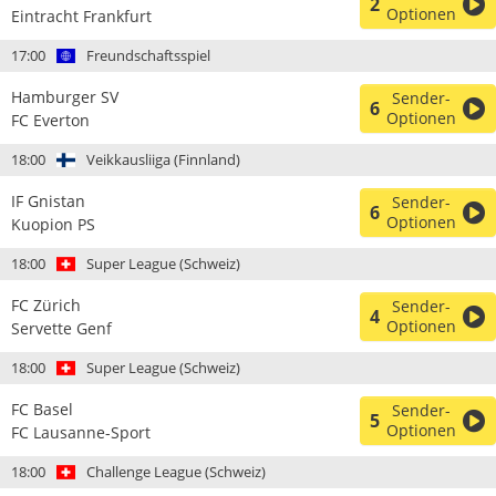
2
Optionen
Eintracht Frankfurt
17:00
Freundschaftsspiel
Hamburger SV
Sender-
6
Optionen
FC Everton
18:00
Veikkausliiga (Finnland)
IF Gnistan
Sender-
6
Optionen
Kuopion PS
18:00
Super League (Schweiz)
FC Zürich
Sender-
4
Optionen
Servette Genf
18:00
Super League (Schweiz)
FC Basel
Sender-
5
Optionen
FC Lausanne-Sport
18:00
Challenge League (Schweiz)