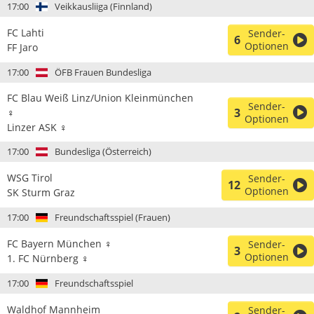
17:00
Veikkausliiga (Finnland)
FC Lahti
Sender-
6
Optionen
FF Jaro
17:00
ÖFB Frauen Bundesliga
FC Blau Weiß Linz/Union Kleinmünchen
Sender-
3
♀
Optionen
Linzer ASK ♀
17:00
Bundesliga (Österreich)
WSG Tirol
Sender-
12
Optionen
SK Sturm Graz
17:00
Freundschaftsspiel (Frauen)
FC Bayern München ♀
Sender-
3
Optionen
1. FC Nürnberg ♀
17:00
Freundschaftsspiel
Waldhof Mannheim
Sender-