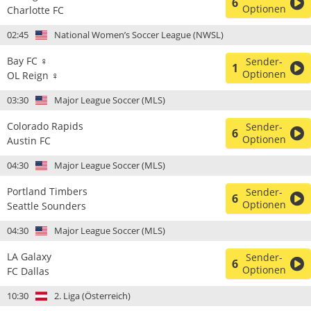
6
Optionen
Charlotte FC
02:45
National Women’s Soccer League (NWSL)
Bay FC ♀
Sender-
1
Optionen
OL Reign ♀
03:30
Major League Soccer (MLS)
Colorado Rapids
Sender-
6
Optionen
Austin FC
04:30
Major League Soccer (MLS)
Portland Timbers
Sender-
6
Optionen
Seattle Sounders
04:30
Major League Soccer (MLS)
LA Galaxy
Sender-
6
Optionen
FC Dallas
10:30
2. Liga (Österreich)