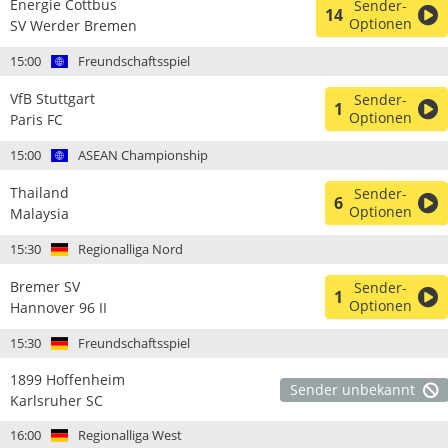
Energie Cottbus
Sender-
14
Optionen
SV Werder Bremen
15:00
Freundschaftsspiel
VfB Stuttgart
Sender-
1
Optionen
Paris FC
15:00
ASEAN Championship
Thailand
Sender-
6
Optionen
Malaysia
15:30
Regionalliga Nord
Bremer SV
Sender-
1
Optionen
Hannover 96 II
15:30
Freundschaftsspiel
1899 Hoffenheim
Sender unbekannt
Karlsruher SC
16:00
Regionalliga West