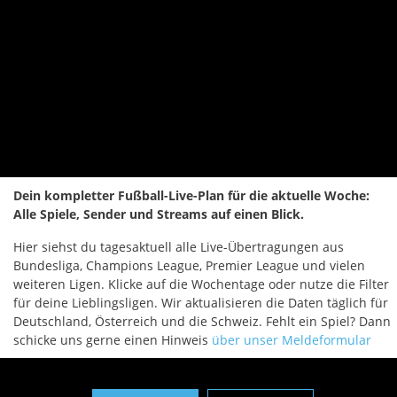
Dein kompletter Fußball-Live-Plan für die aktuelle Woche:
Alle Spiele, Sender und Streams auf einen Blick.
Hier siehst du tagesaktuell alle Live-Übertragungen aus
Bundesliga, Champions League, Premier League und vielen
weiteren Ligen. Klicke auf die Wochentage oder nutze die Filter
für deine Lieblingsligen. Wir aktualisieren die Daten täglich für
Deutschland, Österreich und die Schweiz. Fehlt ein Spiel? Dann
s
chicke uns gerne einen Hinweis
über unser Meldeformular