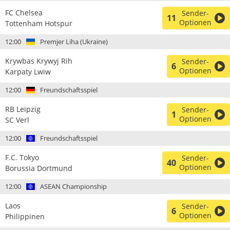
FC Chelsea
Sender-
11
Optionen
Tottenham Hotspur
12:00
Premjer Liha (Ukraine)
Krywbas Krywyj Rih
Sender-
6
Optionen
Karpaty Lwiw
12:00
Freundschaftsspiel
RB Leipzig
Sender-
1
Optionen
SC Verl
12:00
Freundschaftsspiel
F.C. Tokyo
Sender-
40
Optionen
Borussia Dortmund
12:00
ASEAN Championship
Laos
Sender-
6
Optionen
Philippinen