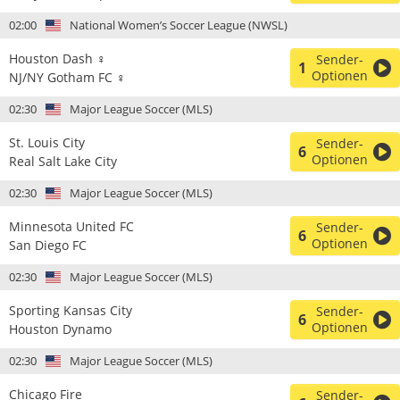
02:00
National Women’s Soccer League (NWSL)
Houston Dash ♀
Sender-
1
Optionen
NJ/NY Gotham FC ♀
02:30
Major League Soccer (MLS)
St. Louis City
Sender-
6
Optionen
Real Salt Lake City
02:30
Major League Soccer (MLS)
Minnesota United FC
Sender-
6
Optionen
San Diego FC
02:30
Major League Soccer (MLS)
Sporting Kansas City
Sender-
6
Optionen
Houston Dynamo
02:30
Major League Soccer (MLS)
Chicago Fire
Sender-