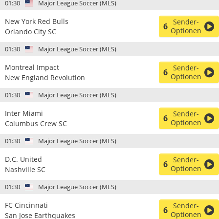
01:30
Major League Soccer (MLS)
New York Red Bulls
Sender-
6
Optionen
Orlando City SC
01:30
Major League Soccer (MLS)
Montreal Impact
Sender-
6
Optionen
New England Revolution
01:30
Major League Soccer (MLS)
Inter Miami
Sender-
6
Optionen
Columbus Crew SC
01:30
Major League Soccer (MLS)
D.C. United
Sender-
6
Optionen
Nashville SC
01:30
Major League Soccer (MLS)
FC Cincinnati
Sender-
6
Optionen
San Jose Earthquakes