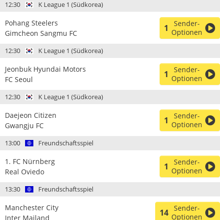
12:30
K League 1 (Südkorea)
Pohang Steelers
Sender-
1
Optionen
Gimcheon Sangmu FC
12:30
K League 1 (Südkorea)
Jeonbuk Hyundai Motors
Sender-
1
Optionen
FC Seoul
12:30
K League 1 (Südkorea)
Daejeon Citizen
Sender-
1
Optionen
Gwangju FC
13:00
Freundschaftsspiel
1. FC Nürnberg
Sender-
1
Optionen
Real Oviedo
13:30
Freundschaftsspiel
Manchester City
Sender-
14
Optionen
Inter Mailand