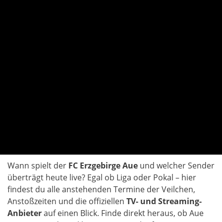
Wann spielt der
FC Erzgebirge Aue
und welcher Sender
überträgt heute live? Egal ob Liga oder Pokal – hier
findest du alle anstehenden Termine der Veilchen,
Anstoßzeiten und die offiziellen
TV- und Streaming-
Anbieter
auf einen Blick. Finde direkt heraus, ob Aue