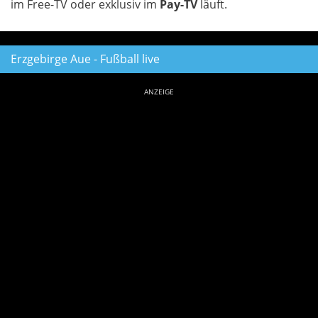
im Free-TV oder exklusiv im
Pay-TV
läuft.
Erzgebirge Aue - Fußball live
ANZEIGE