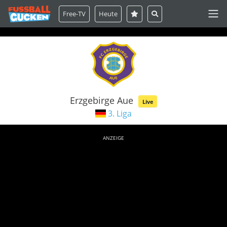
Free-TV
Heute
Erzgebirge Aue
Live
3. Liga
ANZEIGE