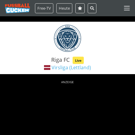
Free-TV
Heute
Riga FC
Live
Virsliga (Lettland)
ANZEIGE