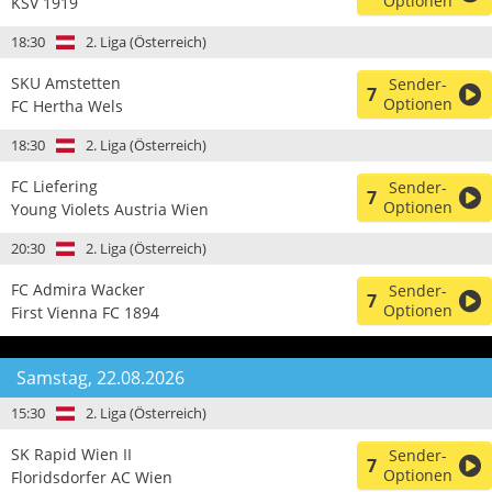
Optionen
KSV 1919
18:30
2. Liga (Österreich)
SKU Amstetten
Sender-
7
Optionen
FC Hertha Wels
18:30
2. Liga (Österreich)
FC Liefering
Sender-
7
Optionen
Young Violets Austria Wien
20:30
2. Liga (Österreich)
FC Admira Wacker
Sender-
7
Optionen
First Vienna FC 1894
Samstag, 22.08.2026
15:30
2. Liga (Österreich)
SK Rapid Wien II
Sender-
7
Optionen
Floridsdorfer AC Wien