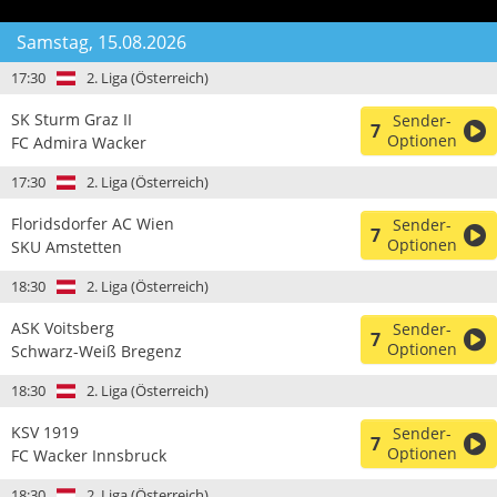
Samstag, 15.08.2026
17:30
2. Liga (Österreich)
SK Sturm Graz II
Sender-
7
Optionen
FC Admira Wacker
17:30
2. Liga (Österreich)
Floridsdorfer AC Wien
Sender-
7
Optionen
SKU Amstetten
18:30
2. Liga (Österreich)
ASK Voitsberg
Sender-
7
Optionen
Schwarz-Weiß Bregenz
18:30
2. Liga (Österreich)
KSV 1919
Sender-
7
Optionen
FC Wacker Innsbruck
18:30
2. Liga (Österreich)