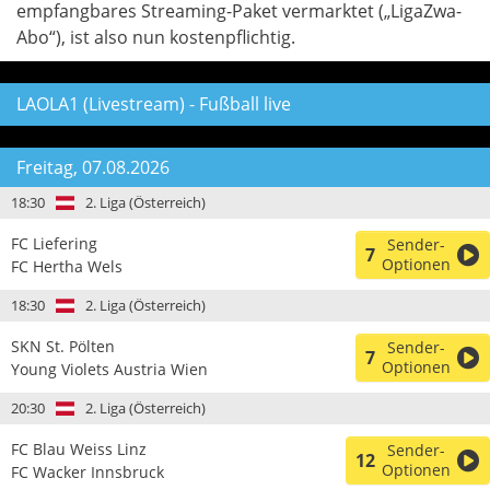
empfangbares Streaming-Paket vermarktet („LigaZwa-
Abo“), ist also nun kostenpflichtig.
LAOLA1 (Livestream) - Fußball live
Freitag, 07.08.2026
18:30
2. Liga (Österreich)
FC Liefering
Sender-
7
Optionen
FC Hertha Wels
18:30
2. Liga (Österreich)
SKN St. Pölten
Sender-
7
Optionen
Young Violets Austria Wien
20:30
2. Liga (Österreich)
FC Blau Weiss Linz
Sender-
12
Optionen
FC Wacker Innsbruck