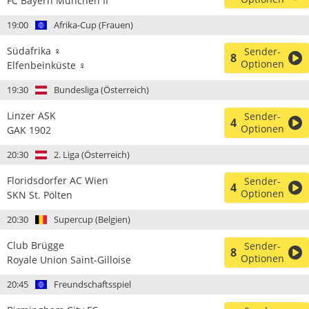
FC Bayern München II
19:00
Afrika-Cup (Frauen)
Südafrika ♀
Sender-
8
Optionen
Elfenbeinküste ♀
19:30
Bundesliga (Österreich)
Linzer ASK
Sender-
4
Optionen
GAK 1902
20:30
2. Liga (Österreich)
Floridsdorfer AC Wien
Sender-
4
Optionen
SKN St. Pölten
20:30
Supercup (Belgien)
Club Brügge
Sender-
8
Optionen
Royale Union Saint-Gilloise
20:45
Freundschaftsspiel