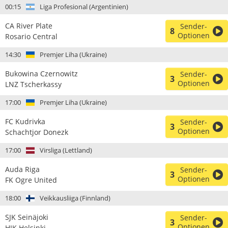
00:15
Liga Profesional (Argentinien)
CA River Plate
Sender-
8
Optionen
Rosario Central
14:30
Premjer Liha (Ukraine)
Bukowina Czernowitz
Sender-
3
Optionen
LNZ Tscherkassy
17:00
Premjer Liha (Ukraine)
FC Kudrivka
Sender-
3
Optionen
Schachtjor Donezk
17:00
Virsliga (Lettland)
Auda Riga
Sender-
3
Optionen
FK Ogre United
18:00
Veikkausliiga (Finnland)
SJK Seinäjoki
Sender-
3
Optionen
HJK Helsinki