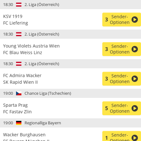
18:30
2. Liga (Österreich)
KSV 1919
Sender-
3
Optionen
FC Liefering
18:30
2. Liga (Österreich)
Young Violets Austria Wien
Sender-
3
Optionen
FC Blau Weiss Linz
18:30
2. Liga (Österreich)
FC Admira Wacker
Sender-
3
Optionen
SK Rapid Wien II
19:00
Chance Liga (Tschechien)
Sparta Prag
Sender-
5
Optionen
FC Fastav Zlin
19:00
Regionalliga Bayern
Wacker Burghausen
Sender-
1
Optionen