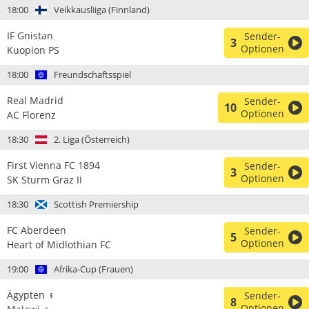
18:00
Veikkausliiga (Finnland)
IF Gnistan
Sender-
3
Optionen
Kuopion PS
18:00
Freundschaftsspiel
Real Madrid
Sender-
10
Optionen
AC Florenz
18:30
2. Liga (Österreich)
First Vienna FC 1894
Sender-
3
Optionen
SK Sturm Graz II
18:30
Scottish Premiership
FC Aberdeen
Sender-
5
Optionen
Heart of Midlothian FC
19:00
Afrika-Cup (Frauen)
Ägypten ♀
Sender-
8
Optionen