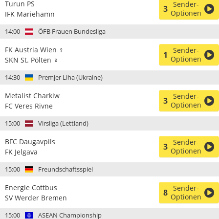
Turun PS
Sender-
3
Optionen
IFK Mariehamn
14:00
ÖFB Frauen Bundesliga
FK Austria Wien ♀
Sender-
1
Optionen
SKN St. Pölten ♀
14:30
Premjer Liha (Ukraine)
Metalist Charkiw
Sender-
3
Optionen
FC Veres Rivne
15:00
Virsliga (Lettland)
BFC Daugavpils
Sender-
3
Optionen
FK Jelgava
15:00
Freundschaftsspiel
Energie Cottbus
Sender-
8
Optionen
SV Werder Bremen
15:00
ASEAN Championship