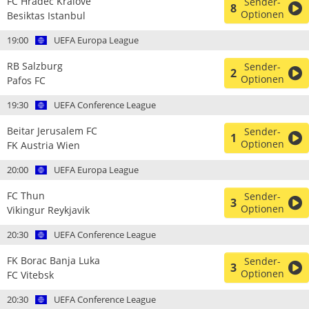
FC Hradec Kralove
Sender-
8
Optionen
Besiktas Istanbul
19:00
UEFA Europa League
RB Salzburg
Sender-
2
Optionen
Pafos FC
19:30
UEFA Conference League
Beitar Jerusalem FC
Sender-
1
Optionen
FK Austria Wien
20:00
UEFA Europa League
FC Thun
Sender-
3
Optionen
Vikingur Reykjavik
20:30
UEFA Conference League
FK Borac Banja Luka
Sender-
3
Optionen
FC Vitebsk
20:30
UEFA Conference League