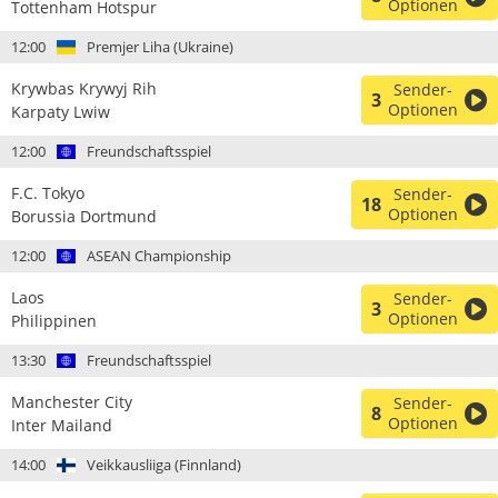
Optionen
Tottenham Hotspur
12:00
Premjer Liha (Ukraine)
Krywbas Krywyj Rih
Sender-
3
Optionen
Karpaty Lwiw
12:00
Freundschaftsspiel
F.C. Tokyo
Sender-
18
Optionen
Borussia Dortmund
12:00
ASEAN Championship
Laos
Sender-
3
Optionen
Philippinen
13:30
Freundschaftsspiel
Manchester City
Sender-
8
Optionen
Inter Mailand
14:00
Veikkausliiga (Finnland)