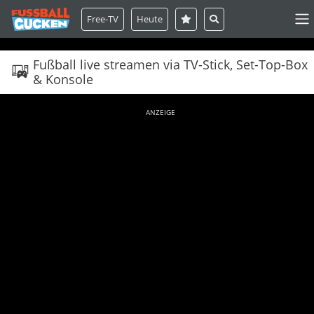
Free-TV
Heute
Fußball live streamen via TV-Stick, Set-Top-Box
& Konsole
ANZEIGE