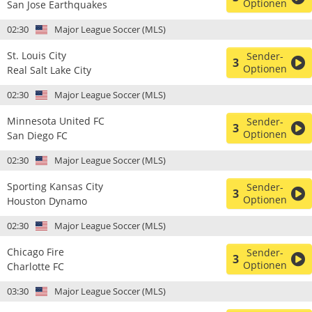
Optionen
San Jose Earthquakes
02:30
Major League Soccer (MLS)
St. Louis City
Sender-
3
Optionen
Real Salt Lake City
02:30
Major League Soccer (MLS)
Minnesota United FC
Sender-
3
Optionen
San Diego FC
02:30
Major League Soccer (MLS)
Sporting Kansas City
Sender-
3
Optionen
Houston Dynamo
02:30
Major League Soccer (MLS)
Chicago Fire
Sender-
3
Optionen
Charlotte FC
03:30
Major League Soccer (MLS)