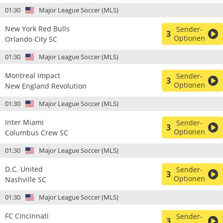
01:30
Major League Soccer (MLS)
New York Red Bulls
Sender-
3
Optionen
Orlando City SC
01:30
Major League Soccer (MLS)
Montreal Impact
Sender-
3
Optionen
New England Revolution
01:30
Major League Soccer (MLS)
Inter Miami
Sender-
3
Optionen
Columbus Crew SC
01:30
Major League Soccer (MLS)
D.C. United
Sender-
3
Optionen
Nashville SC
01:30
Major League Soccer (MLS)
FC Cincinnati
Sender-
3