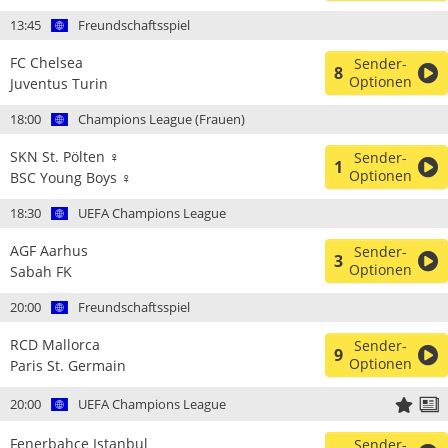
13:45
Freundschaftsspiel
FC Chelsea
Sender-
8
Optionen
Juventus Turin
18:00
Champions League (Frauen)
SKN St. Pölten ♀
Sender-
1
Optionen
BSC Young Boys ♀
18:30
UEFA Champions League
AGF Aarhus
Sender-
3
Optionen
Sabah FK
20:00
Freundschaftsspiel
RCD Mallorca
Sender-
9
Optionen
Paris St. Germain
20:00
UEFA Champions League
Fenerbahçe Istanbul
Sender-