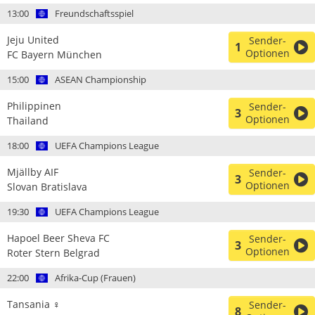
13:00
Freundschaftsspiel
Jeju United
Sender-
1
Optionen
FC Bayern München
15:00
ASEAN Championship
Philippinen
Sender-
3
Optionen
Thailand
18:00
UEFA Champions League
Mjällby AIF
Sender-
3
Optionen
Slovan Bratislava
19:30
UEFA Champions League
Hapoel Beer Sheva FC
Sender-
3
Optionen
Roter Stern Belgrad
22:00
Afrika-Cup (Frauen)
Tansania ♀
Sender-
8