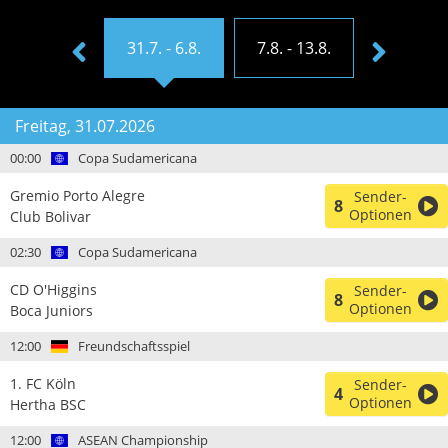
4.7. - 30.7.
31.7. - 6.8.
7.8. - 13.8.
14.8. - 20
Freitag, 31.07.2026
00:00
Copa Sudamericana
Gremio Porto Alegre
Sender-
8
Optionen
Club Bolivar
02:30
Copa Sudamericana
CD O'Higgins
Sender-
8
Optionen
Boca Juniors
12:00
Freundschaftsspiel
1. FC Köln
Sender-
4
Optionen
Hertha BSC
12:00
ASEAN Championship