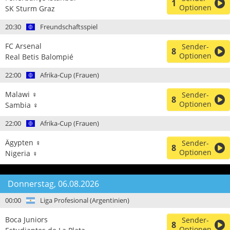
1
Optionen
SK Sturm Graz
20:30
Freundschaftsspiel
FC Arsenal
Sender-
8
Optionen
Real Betis Balompié
22:00
Afrika-Cup (Frauen)
Malawi ♀
Sender-
8
Optionen
Sambia ♀
22:00
Afrika-Cup (Frauen)
Ägypten ♀
Sender-
8
Optionen
Nigeria ♀
Donnerstag, 06.08.2026
00:00
Liga Profesional (Argentinien)
Boca Juniors
Sender-
8
Optionen