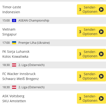
Timor-Leste
Sender-
3
Optionen
Indonesien
15:00
ASEAN Championship
Vietnam
Sender-
3
Optionen
Singapur
17:00
Premjer Liha (Ukraine)
FK Sorja Luhansk
Sender-
3
Optionen
Kolos Kowaliwka
18:30
2. Liga (Österreich)
FC Wacker Innsbruck
Sender-
3
Optionen
Schwarz-Weiß Bregenz
18:30
2. Liga (Österreich)
ASK Voitsberg
Sender-
3
Optionen
SKU Amstetten