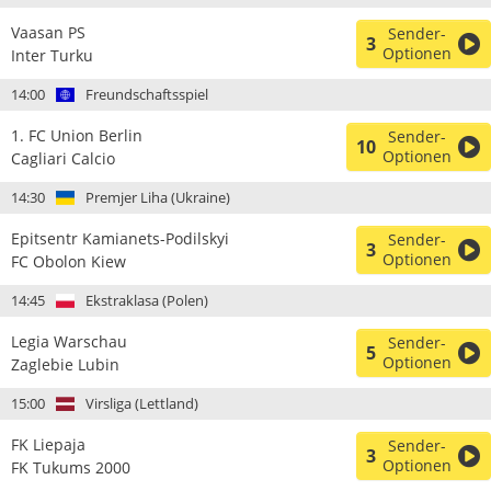
Vaasan PS
Sender-
3
Optionen
Inter Turku
14:00
Freundschaftsspiel
1. FC Union Berlin
Sender-
10
Optionen
Cagliari Calcio
14:30
Premjer Liha (Ukraine)
Epitsentr Kamianets-Podilskyi
Sender-
3
Optionen
FC Obolon Kiew
14:45
Ekstraklasa (Polen)
Legia Warschau
Sender-
5
Optionen
Zaglebie Lubin
15:00
Virsliga (Lettland)
FK Liepaja
Sender-
3
Optionen
FK Tukums 2000