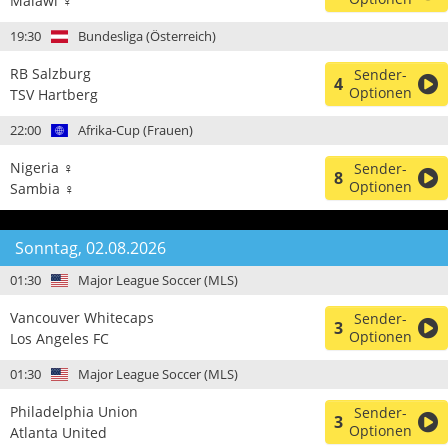
Malawi ♀
19:30
Bundesliga (Österreich)
RB Salzburg
Sender-
4
Optionen
TSV Hartberg
22:00
Afrika-Cup (Frauen)
Nigeria ♀
Sender-
8
Optionen
Sambia ♀
Sonntag, 02.08.2026
01:30
Major League Soccer (MLS)
Vancouver Whitecaps
Sender-
3
Optionen
Los Angeles FC
01:30
Major League Soccer (MLS)
Philadelphia Union
Sender-
3
Optionen
Atlanta United