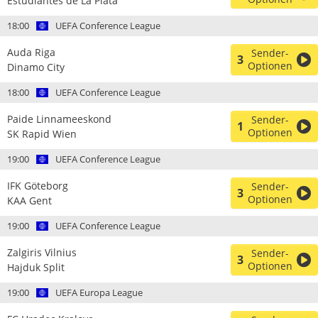
Estudiantes de La Plata
18:00
UEFA Conference League
Auda Riga
Sender-
3
Optionen
Dinamo City
18:00
UEFA Conference League
Paide Linnameeskond
Sender-
1
Optionen
SK Rapid Wien
19:00
UEFA Conference League
IFK Göteborg
Sender-
3
Optionen
KAA Gent
19:00
UEFA Conference League
Zalgiris Vilnius
Sender-
3
Optionen
Hajduk Split
19:00
UEFA Europa League