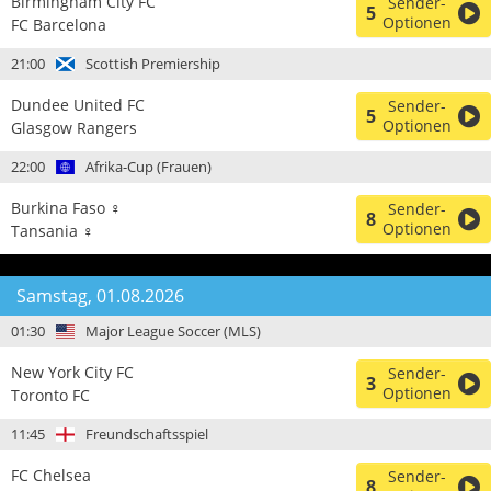
Birmingham City FC
Sender-
5
Optionen
FC Barcelona
21:00
Scottish Premiership
Dundee United FC
Sender-
5
Optionen
Glasgow Rangers
22:00
Afrika-Cup (Frauen)
Burkina Faso ♀
Sender-
8
Optionen
Tansania ♀
Samstag, 01.08.2026
01:30
Major League Soccer (MLS)
New York City FC
Sender-
3
Optionen
Toronto FC
11:45
Freundschaftsspiel
FC Chelsea
Sender-
8