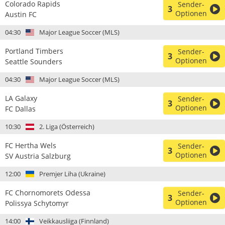
Colorado Rapids
Sender-
3
Optionen
Austin FC
04:30
Major League Soccer (MLS)
Portland Timbers
Sender-
3
Optionen
Seattle Sounders
04:30
Major League Soccer (MLS)
LA Galaxy
Sender-
3
Optionen
FC Dallas
10:30
2. Liga (Österreich)
FC Hertha Wels
Sender-
3
Optionen
SV Austria Salzburg
12:00
Premjer Liha (Ukraine)
FC Chornomorets Odessa
Sender-
3
Optionen
Polissya Schytomyr
14:00
Veikkausliiga (Finnland)