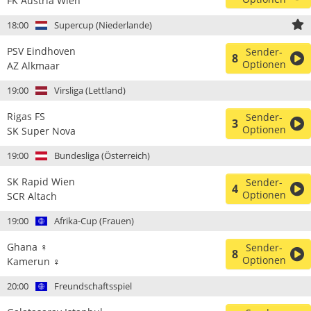
FK Austria Wien
18:00
Supercup (Niederlande)
PSV Eindhoven
Sender-
8
Optionen
AZ Alkmaar
19:00
Virsliga (Lettland)
Rigas FS
Sender-
3
Optionen
SK Super Nova
19:00
Bundesliga (Österreich)
SK Rapid Wien
Sender-
4
Optionen
SCR Altach
19:00
Afrika-Cup (Frauen)
Ghana ♀
Sender-
8
Optionen
Kamerun ♀
20:00
Freundschaftsspiel