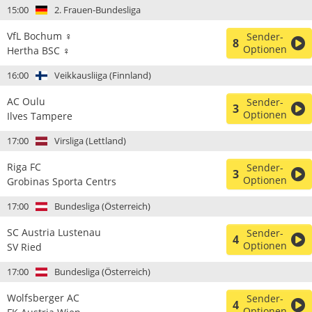
15:00
2. Frauen-Bundesliga
VfL Bochum ♀
Sender-
8
Optionen
Hertha BSC ♀
16:00
Veikkausliiga (Finnland)
AC Oulu
Sender-
3
Optionen
Ilves Tampere
17:00
Virsliga (Lettland)
Riga FC
Sender-
3
Optionen
Grobinas Sporta Centrs
17:00
Bundesliga (Österreich)
SC Austria Lustenau
Sender-
4
Optionen
SV Ried
17:00
Bundesliga (Österreich)
Wolfsberger AC
Sender-
4
Optionen