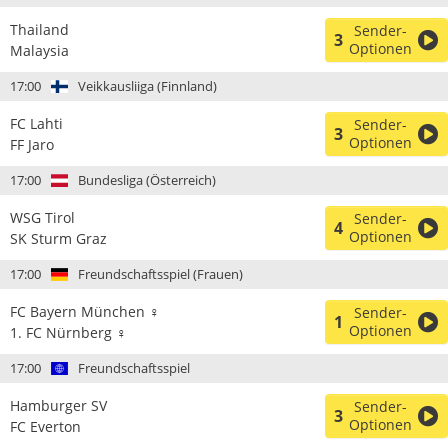
Thailand
Sender-
3
Optionen
Malaysia
17:00
Veikkausliiga (Finnland)
FC Lahti
Sender-
3
Optionen
FF Jaro
17:00
Bundesliga (Österreich)
WSG Tirol
Sender-
4
Optionen
SK Sturm Graz
17:00
Freundschaftsspiel (Frauen)
FC Bayern München ♀
Sender-
1
Optionen
1. FC Nürnberg ♀
17:00
Freundschaftsspiel
Hamburger SV
Sender-
3
Optionen
FC Everton