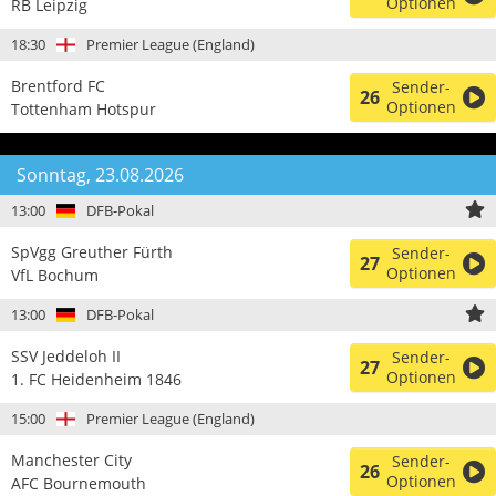
Optionen
RB Leipzig
18:30
Premier League (England)
Brentford FC
Sender-
26
Optionen
Tottenham Hotspur
Sonntag, 23.08.2026
13:00
DFB-Pokal
SpVgg Greuther Fürth
Sender-
27
Optionen
VfL Bochum
13:00
DFB-Pokal
SSV Jeddeloh II
Sender-
27
Optionen
1. FC Heidenheim 1846
15:00
Premier League (England)
Manchester City
Sender-
26
Optionen
AFC Bournemouth