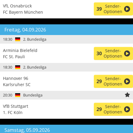
VfL Osnabrück
Sender-
39
Optionen
FC Bayern München
Freitag, 04.09.2026
18:30
2. Bundesliga
Arminia Bielefeld
Sender-
30
Optionen
FC St. Pauli
18:30
2. Bundesliga
Hannover 96
Sender-
29
Optionen
Karlsruher SC
20:30
Bundesliga
VfB Stuttgart
Sender-
29
Optionen
1. FC Köln
Samstag, 05.09.2026