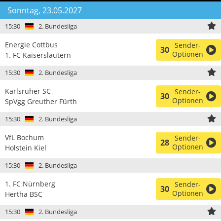
Sonntag, 23.05.2027
15:30
2. Bundesliga
Energie Cottbus
Sender-
30
Optionen
1. FC Kaiserslautern
15:30
2. Bundesliga
Karlsruher SC
Sender-
30
Optionen
SpVgg Greuther Fürth
15:30
2. Bundesliga
VfL Bochum
Sender-
28
Optionen
Holstein Kiel
15:30
2. Bundesliga
1. FC Nürnberg
Sender-
30
Optionen
Hertha BSC
15:30
2. Bundesliga