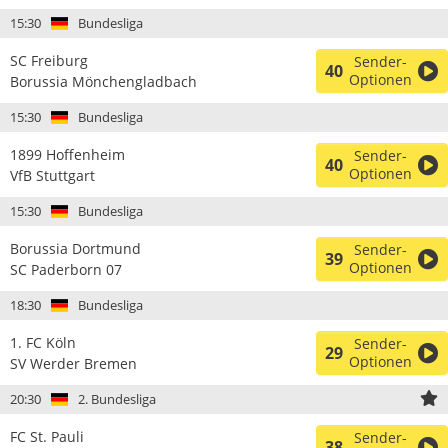
15:30
Bundesliga
SC Freiburg
Sender-
40
Optionen
Borussia Mönchengladbach
15:30
Bundesliga
1899 Hoffenheim
Sender-
40
Optionen
VfB Stuttgart
15:30
Bundesliga
Borussia Dortmund
Sender-
39
Optionen
SC Paderborn 07
18:30
Bundesliga
1. FC Köln
Sender-
29
Optionen
SV Werder Bremen
20:30
2. Bundesliga
FC St. Pauli
Sender-
38