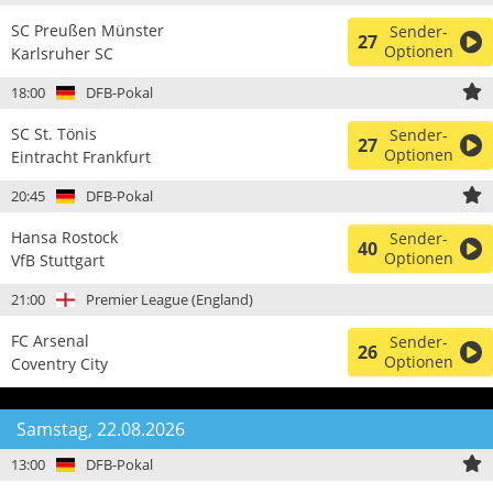
SC Preußen Münster
Sender-
27
Optionen
Karlsruher SC
18:00
DFB-Pokal
SC St. Tönis
Sender-
27
Optionen
Eintracht Frankfurt
20:45
DFB-Pokal
Hansa Rostock
Sender-
40
Optionen
VfB Stuttgart
21:00
Premier League (England)
FC Arsenal
Sender-
26
Optionen
Coventry City
Samstag, 22.08.2026
13:00
DFB-Pokal