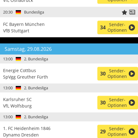
VfL Osnabrück
20:30
Bundesliga
FC Bayern München
Sender-
34
Optionen
VfB Stuttgart
Samstag, 29.08.2026
13:00
2. Bundesliga
Energie Cottbus
Sender-
30
Optionen
SpVgg Greuther Fürth
13:00
2. Bundesliga
Karlsruher SC
Sender-
30
Optionen
VfL Wolfsburg
13:00
2. Bundesliga
1. FC Heidenheim 1846
Sender-
29
Optionen
Dynamo Dresden