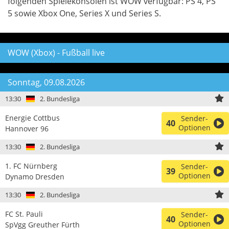
folgenden Spielekonsolen ist WOW verfügbar:
PS 4
,
PS
5
sowie
Xbox One, Series X und Series S.
WOW (Xbox) - Fußball live
Sonntag, 09.08.2026
13:30
2. Bundesliga
Energie Cottbus
Sender-
40
Optionen
Hannover 96
13:30
2. Bundesliga
1. FC Nürnberg
Sender-
39
Optionen
Dynamo Dresden
13:30
2. Bundesliga
FC St. Pauli
Sender-
40
Optionen
SpVgg Greuther Fürth