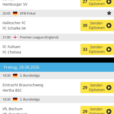
27
Optionen
Hamburger SV
20:45
DFB-Pokal
Hallescher FC
Sender-
39
Optionen
FC Schalke 04
21:00
Premier League (England)
FC Fulham
Sender-
33
Optionen
FC Chelsea
Freitag, 28.08.2026
18:30
2. Bundesliga
Eintracht Braunschweig
Sender-
29
Optionen
Hertha BSC
18:30
2. Bundesliga
VfL Bochum
Sender-
29
Optionen