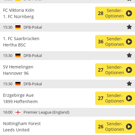
FC Viktoria Köln
Sender-
28
Optionen
1. FC Nürnberg
15:30
DFB-Pokal
1. FC Saarbrücken
Sender-
36
Optionen
Hertha BSC
15:30
DFB-Pokal
SV Hemelingen
Sender-
27
Optionen
Hannover 96
15:30
DFB-Pokal
Erzgebirge Aue
Sender-
27
Optionen
1899 Hoffenheim
16:00
Premier League (England)
Nottingham Forest
Sender-
26
Optionen
Leeds United