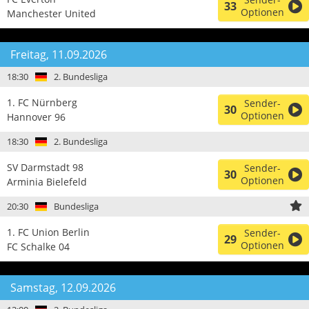
33
Optionen
Manchester United
Freitag, 11.09.2026
18:30
2. Bundesliga
1. FC Nürnberg
Sender-
30
Optionen
Hannover 96
18:30
2. Bundesliga
SV Darmstadt 98
Sender-
30
Optionen
Arminia Bielefeld
20:30
Bundesliga
1. FC Union Berlin
Sender-
29
Optionen
FC Schalke 04
Samstag, 12.09.2026