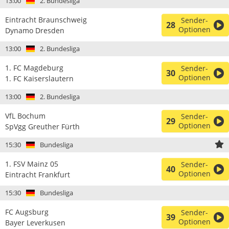
13:00
2. Bundesliga
Eintracht Braunschweig
Sender-
28
Optionen
Dynamo Dresden
13:00
2. Bundesliga
1. FC Magdeburg
Sender-
30
Optionen
1. FC Kaiserslautern
13:00
2. Bundesliga
VfL Bochum
Sender-
29
Optionen
SpVgg Greuther Fürth
15:30
Bundesliga
1. FSV Mainz 05
Sender-
40
Optionen
Eintracht Frankfurt
15:30
Bundesliga
FC Augsburg
Sender-
39
Optionen
Bayer Leverkusen