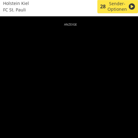
Holstein Kiel
Sender-
28
Optionen
FC St. Pauli
ANZEIGE