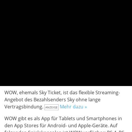
WOW, ehemals Sky Ticket, ist das flexible Streaming-
Angebot des Bezahlsenders Sky ohne lange
Vertragsbindung.
Mehr dazu »
ANZEIGE
WOW
gibt es als App für Tablets und Smartphones in
den App Stores für Android- und Apple-Geräte. Auf