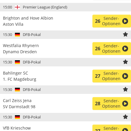
15:00
Premier League (England)
Brighton and Hove Albion
Sender-
26
Optionen
Aston Villa
15:30
DFB-Pokal
Westfalia Rhynern
Sender-
26
Optionen
Dynamo Dresden
15:30
DFB-Pokal
Bahlinger SC
Sender-
27
Optionen
1. FC Magdeburg
15:30
DFB-Pokal
Carl Zeiss Jena
Sender-
28
Optionen
SV Darmstadt 98
15:30
DFB-Pokal
VfB Krieschow
Sender-