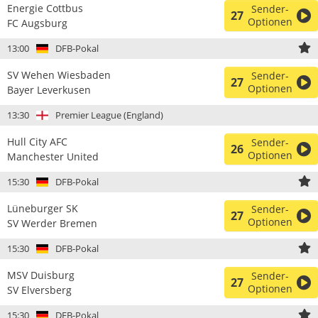
Energie Cottbus
Sender-
27
Optionen
FC Augsburg
13:00
DFB-Pokal
SV Wehen Wiesbaden
Sender-
27
Optionen
Bayer Leverkusen
13:30
Premier League (England)
Hull City AFC
Sender-
26
Optionen
Manchester United
15:30
DFB-Pokal
Lüneburger SK
Sender-
27
Optionen
SV Werder Bremen
15:30
DFB-Pokal
MSV Duisburg
Sender-
27
Optionen
SV Elversberg
15:30
DFB-Pokal