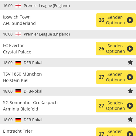
16:00
Premier League (England)
Ipswich Town
Sender-
26
Optionen
AFC Sunderland
16:00
Premier League (England)
FC Everton
Sender-
26
Optionen
Crystal Palace
18:00
DFB-Pokal
TSV 1860 München
Sender-
27
Optionen
Holstein Kiel
18:00
DFB-Pokal
SG Sonnenhof Großaspach
Sender-
27
Optionen
Arminia Bielefeld
18:00
DFB-Pokal
Eintracht Trier
Sender-
27