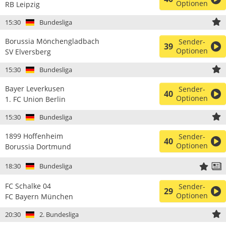
Optionen
RB Leipzig
15:30
Bundesliga
Borussia Mönchengladbach
Sender-
39
Optionen
SV Elversberg
15:30
Bundesliga
Bayer Leverkusen
Sender-
40
Optionen
1. FC Union Berlin
15:30
Bundesliga
1899 Hoffenheim
Sender-
40
Optionen
Borussia Dortmund
18:30
Bundesliga
FC Schalke 04
Sender-
29
Optionen
FC Bayern München
20:30
2. Bundesliga