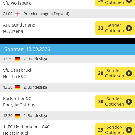
Optionen
VfL Wolfsburg
21:00
Premier League (England)
AFC Sunderland
Sender-
33
Optionen
FC Arsenal
Sonntag, 13.09.2026
13:30
2. Bundesliga
VfL Osnabrück
Sender-
30
Optionen
Hertha BSC
13:30
2. Bundesliga
Karlsruher SC
Sender-
30
Optionen
Energie Cottbus
13:30
2. Bundesliga
1. FC Heidenheim 1846
Sender-
29
Optionen
Holstein Kiel