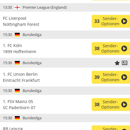
13:30
Premier League (England)
FC Liverpool
Sender-
33
Optionen
Nottingham Forest
15:30
Bundesliga
1. FC Köln
Sender-
38
Optionen
1899 Hoffenheim
15:30
Bundesliga
1. FC Union Berlin
Sender-
39
Optionen
Eintracht Frankfurt
15:30
Bundesliga
1. FSV Mainz 05
Sender-
38
Optionen
SC Paderborn 07
15:30
Bundesliga
RB Leipzig
Sender-