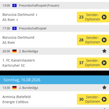
13:00
Freundschaftsspiel (Frauen)
Borussia Dortmund ♀
Sender-
23
Optionen
AS Rom ♀
17:30
Freundschaftsspiel
Borussia Dortmund
Sender-
28
Optionen
AS Rom
20:30
2. Bundesliga
1. FC Kaiserslautern
Sender-
37
Optionen
Karlsruher SC
Sonntag, 16.08.2026
13:30
2. Bundesliga
Arminia Bielefeld
Sender-
30
Optionen
Energie Cottbus