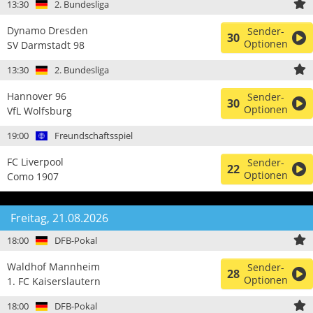
13:30
2. Bundesliga
Dynamo Dresden
Sender-
30
Optionen
SV Darmstadt 98
13:30
2. Bundesliga
Hannover 96
Sender-
30
Optionen
VfL Wolfsburg
19:00
Freundschaftsspiel
FC Liverpool
Sender-
22
Optionen
Como 1907
Freitag, 21.08.2026
18:00
DFB-Pokal
Waldhof Mannheim
Sender-
28
Optionen
1. FC Kaiserslautern
18:00
DFB-Pokal