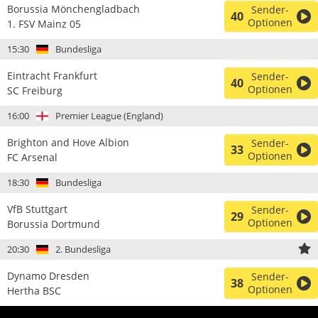
Borussia Mönchengladbach
Sender-
40
Optionen
1. FSV Mainz 05
15:30
Bundesliga
Eintracht Frankfurt
Sender-
40
Optionen
SC Freiburg
16:00
Premier League (England)
Brighton and Hove Albion
Sender-
33
Optionen
FC Arsenal
18:30
Bundesliga
VfB Stuttgart
Sender-
29
Optionen
Borussia Dortmund
20:30
2. Bundesliga
Dynamo Dresden
Sender-
38
Optionen
Hertha BSC