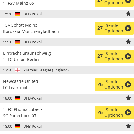
27
Optionen
1. FSV Mainz 05
15:30
DFB-Pokal
TSV Schott Mainz
Sender-
27
Optionen
Borussia Mönchengladbach
15:30
DFB-Pokal
Eintracht Braunschweig
Sender-
27
Optionen
1. FC Union Berlin
17:30
Premier League (England)
Newcastle United
Sender-
26
Optionen
FC Liverpool
18:00
DFB-Pokal
1. FC Phönix Lübeck
Sender-
26
Optionen
SC Paderborn 07
18:00
DFB-Pokal