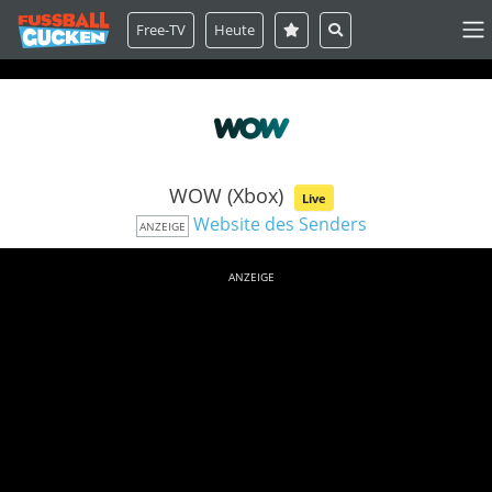
Free-TV
Heute
WOW (Xbox)
Live
Website des Senders
ANZEIGE
ANZEIGE