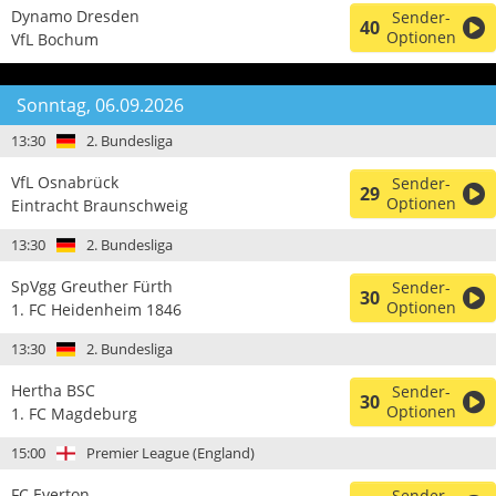
Dynamo Dresden
Sender-
40
Optionen
VfL Bochum
Sonntag, 06.09.2026
13:30
2. Bundesliga
VfL Osnabrück
Sender-
29
Optionen
Eintracht Braunschweig
13:30
2. Bundesliga
SpVgg Greuther Fürth
Sender-
30
Optionen
1. FC Heidenheim 1846
13:30
2. Bundesliga
Hertha BSC
Sender-
30
Optionen
1. FC Magdeburg
15:00
Premier League (England)
FC Everton
Sender-