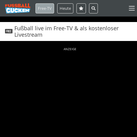
Free-TV
Heute
Fußball live im Free-TV & als kostenloser
Livestream
ANZEIGE