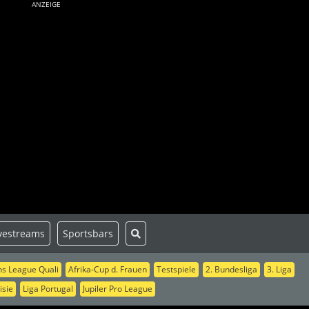
ANZEIGE
vestreams
Sportsbars
s League Quali
Afrika-Cup d. Frauen
Testspiele
2. Bundesliga
3. Liga
isie
Liga Portugal
Jupiler Pro League