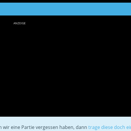
ANZEIGE
en wir eine Partie vergessen haben, dann
trage diese doch ei