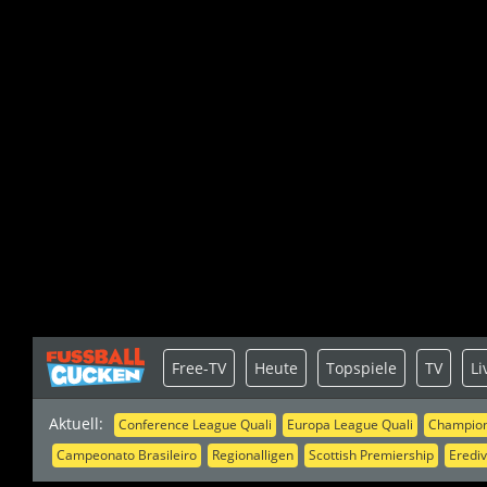
Free-TV
Heute
Topspiele
TV
Li
Aktuell:
Conference League Quali
Europa League Quali
Champion
Campeonato Brasileiro
Regionalligen
Scottish Premiership
Erediv