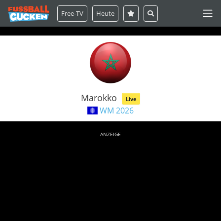
Free-TV
Heute
Marokko
Live
WM 2026
ANZEIGE