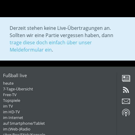
Derzeit stehen keine Live-Übertragungen an.
Sollten wir eine Partie vergessen haben, dann
trage diese doch einfach über unser
Meldeformular ein
.
Fußball live
heute
7-Tage-Übersicht
Free-TV
Topspiele
im TV
im HD-TV
im Internet
auf Smartphone/Tablet
im (Web-)Radio
über Box/Stick/Konsole