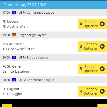
Donnerstag, 23.07.2026
17:00
UEFA Conference League
FK Liepaja
Sender-
4
Optionen
FK Austria Wien
19:00
Regionalliga Bayern
TSV Aubstadt
Sender-
3
Optionen
1. FC Schweinfurt 05
20:00
UEFA Europa League
FC St. Gallen
Sender-
5
Optionen
Benfica Lissabon
20:30
UEFA Conference League
FC Lugano
Sender-
4
Optionen
KF Dukagjini