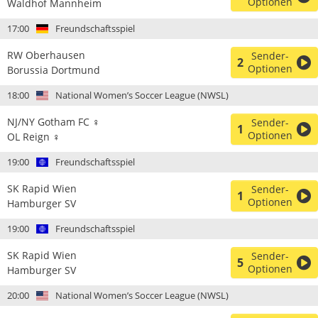
Optionen
Waldhof Mannheim
17:00
Freundschaftsspiel
RW Oberhausen
Sender-
2
Optionen
Borussia Dortmund
18:00
National Women’s Soccer League (NWSL)
NJ/NY Gotham FC ♀
Sender-
1
Optionen
OL Reign ♀
19:00
Freundschaftsspiel
SK Rapid Wien
Sender-
1
Optionen
Hamburger SV
19:00
Freundschaftsspiel
SK Rapid Wien
Sender-
5
Optionen
Hamburger SV
20:00
National Women’s Soccer League (NWSL)