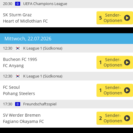
20:30
UEFA Champions League
SK Sturm Graz
Sender-
5
Optionen
Heart of Midlothian FC
Mittwoch, 22.07.2026
12:30
K League 1 (Südkorea)
Bucheon FC 1995
Sender-
1
Optionen
FC Anyang
12:30
K League 1 (Südkorea)
FC Seoul
Sender-
1
Optionen
Pohang Steelers
17:30
Freundschaftsspiel
SV Werder Bremen
Sender-
2
Optionen
Fagiano Okayama FC