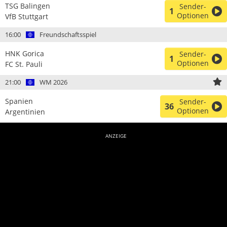
TSG Balingen
Sender-
1
Optionen
VfB Stuttgart
16:00
Freundschaftsspiel
HNK Gorica
Sender-
1
Optionen
FC St. Pauli
21:00
WM 2026
Spanien
Sender-
36
Optionen
Argentinien
ANZEIGE