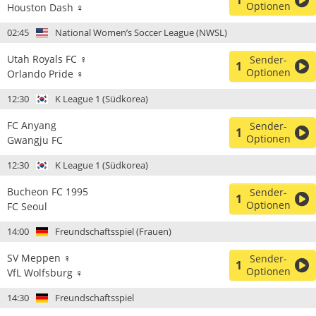
1
Optionen
Houston Dash ♀
02:45
National Women’s Soccer League (NWSL)
Utah Royals FC ♀
Sender-
1
Optionen
Orlando Pride ♀
12:30
K League 1 (Südkorea)
FC Anyang
Sender-
1
Optionen
Gwangju FC
12:30
K League 1 (Südkorea)
Bucheon FC 1995
Sender-
1
Optionen
FC Seoul
14:00
Freundschaftsspiel (Frauen)
SV Meppen ♀
Sender-
1
Optionen
VfL Wolfsburg ♀
14:30
Freundschaftsspiel