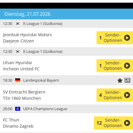
Dienstag, 21.07.2026
12:30
K League 1 (Südkorea)
Jeonbuk Hyundai Motors
Sender-
1
Optionen
Daejeon Citizen
12:30
K League 1 (Südkorea)
Ulsan Hyundai
Sender-
1
Optionen
Incheon United FC
18:30
Landespokal Bayern
SV Eintracht Berglern
Sender-
4
Optionen
TSV 1860 München
20:00
UEFA Champions League
FC Thun
Sender-
12
Optionen
Dinamo Zagreb