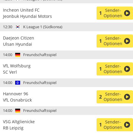
Incheon United FC
Sender-
1
Optionen
Jeonbuk Hyundai Motors
12:30
K League 1 (Südkorea)
Daejeon Citizen
Sender-
1
Optionen
Ulsan Hyundai
14:00
Freundschaftsspiel
VfL Wolfsburg
Sender-
1
Optionen
SC Verl
14:00
Freundschaftsspiel
Hannover 96
Sender-
2
Optionen
VfL Osnabrück
14:00
Freundschaftsspiel
VSG Altglienicke
Sender-
1
Optionen
RB Leipzig