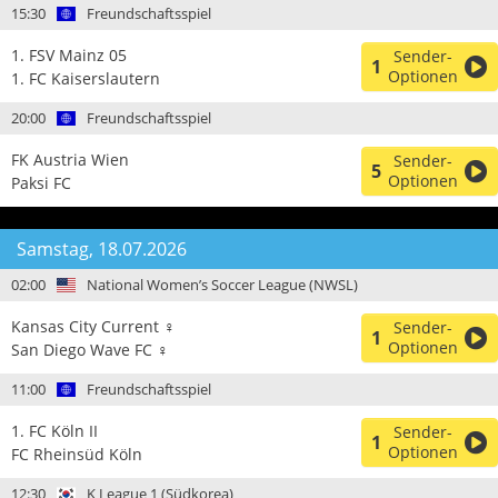
15:30
Freundschaftsspiel
1. FSV Mainz 05
Sender-
1
Optionen
1. FC Kaiserslautern
20:00
Freundschaftsspiel
FK Austria Wien
Sender-
5
Optionen
Paksi FC
Samstag, 18.07.2026
02:00
National Women’s Soccer League (NWSL)
Kansas City Current ♀
Sender-
1
Optionen
San Diego Wave FC ♀
11:00
Freundschaftsspiel
1. FC Köln II
Sender-
1
Optionen
FC Rheinsüd Köln
12:30
K League 1 (Südkorea)