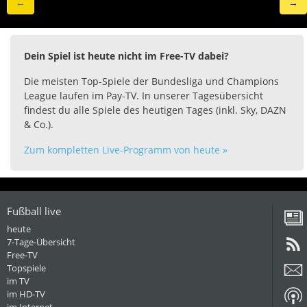
←
→
Dein Spiel ist heute nicht im Free-TV dabei?
Die meisten Top-Spiele der Bundesliga und Champions
League laufen im Pay-TV. In unserer Tagesübersicht
findest du alle Spiele des heutigen Tages (inkl. Sky, DAZN
& Co.).
Zum kompletten Live-Programm von heute »
Fußball live
heute
7-Tage-Übersicht
Free-TV
Topspiele
im TV
im HD-TV