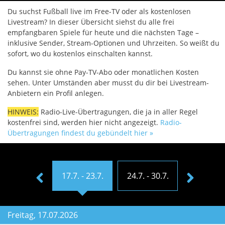
Du suchst Fußball live im Free-TV oder als kostenlosen
Livestream? In dieser Übersicht siehst du alle frei
empfangbaren Spiele für heute und die nächsten Tage –
inklusive Sender, Stream-Optionen und Uhrzeiten. So weißt du
sofort, wo du kostenlos einschalten kannst.
Du kannst sie ohne Pay-TV-Abo oder monatlichen Kosten
sehen. Unter Umständen aber musst du dir bei Livestream-
Anbietern ein Profil anlegen.
HINWEIS:
Radio-Live-Übertragungen, die ja in aller Regel
kostenfrei sind, werden hier nicht angezeigt.
Radio-
Übertragungen findest du gebündelt hier »
0.7. - 16.7.
17.7. - 23.7.
24.7. - 30.7.
31.7. - 6
Freitag, 17.07.2026