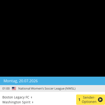
Montag, 20.07.2026
01:00
National Women’s Soccer League (NWSL)
Boston Legacy FC ♀
Sender-
1
Optionen
Washington Spirit ♀