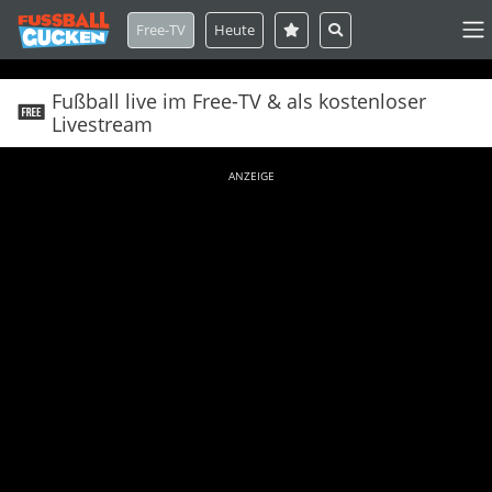
Free-TV
Heute
Fußball live im Free-TV & als kostenloser
Livestream
ANZEIGE