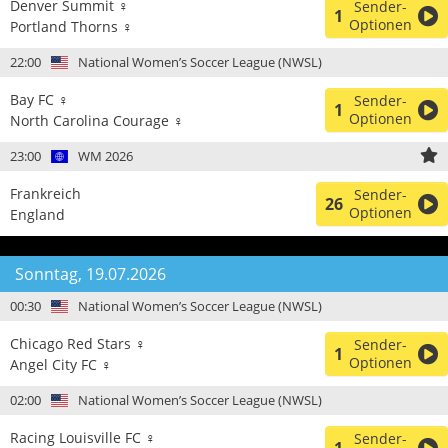
Denver Summit ♀
Sender-
1
Optionen
Portland Thorns ♀
22:00
National Women’s Soccer League (NWSL)
Bay FC ♀
Sender-
1
Optionen
North Carolina Courage ♀
23:00
WM 2026
Frankreich
Sender-
26
Optionen
England
Sonntag, 19.07.2026
00:30
National Women’s Soccer League (NWSL)
Chicago Red Stars ♀
Sender-
1
Optionen
Angel City FC ♀
02:00
National Women’s Soccer League (NWSL)
Racing Louisville FC ♀
Sender-