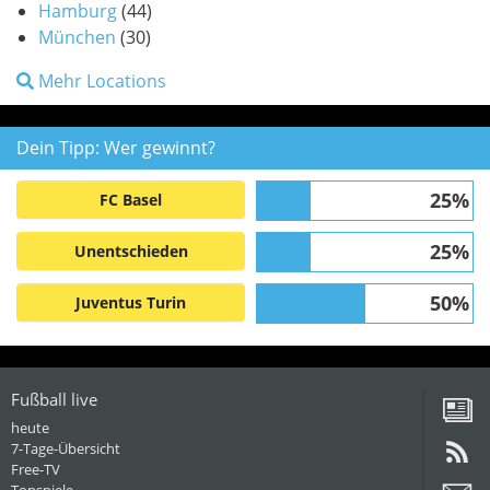
Hamburg
(44)
München
(30)
Mehr Locations
Dein Tipp: Wer gewinnt?
25%
FC Basel
25%
Unentschieden
50%
Juventus Turin
Fußball live
heute
7-Tage-Übersicht
Free-TV