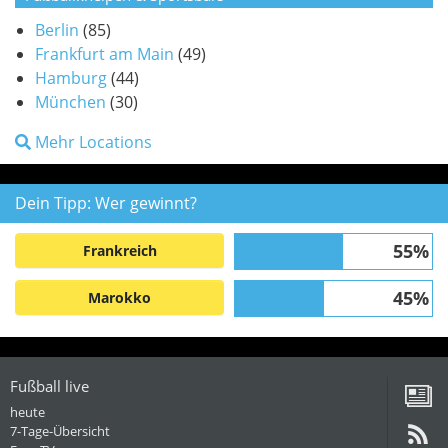
Berlin
(85)
Frankfurt am Main
(49)
Hamburg
(44)
München
(30)
Mehr Locations
Dein Tipp: Wer gewinnt?
55%
Frankreich
45%
Marokko
Fußball live
heute
7-Tage-Übersicht