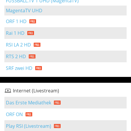
FUSSBALL.TV 1 UHD (MagentaTV)
MagentaTV UHD
ORF 1 HD
Rai 1 HD
RSI LA 2 HD
RTS 2 HD
SRF zwei HD
Internet (Livestream)
Das Erste Mediathek
ORF ON
Play RSI (Livestream)