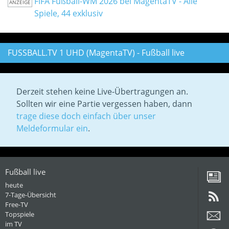
FIFA Fußball-WM 2026 bei MagentaTV - Alle
ANZEIGE
Spiele, 44 exklusiv
FUSSBALL.TV 1 UHD (MagentaTV) - Fußball live
Derzeit stehen keine Live-Übertragungen an.
Sollten wir eine Partie vergessen haben, dann
trage diese doch einfach über unser
Meldeformular ein
.
Fußball live
heute
7-Tage-Übersicht
Free-TV
Topspiele
im TV