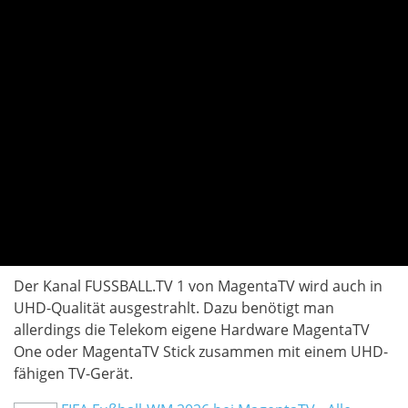
Der Kanal FUSSBALL.TV 1 von MagentaTV wird auch in
UHD-Qualität ausgestrahlt. Dazu benötigt man
allerdings die Telekom eigene Hardware MagentaTV
One oder MagentaTV Stick zusammen mit einem UHD-
fähigen TV-Gerät.