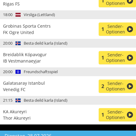
1
Optionen
Rigas FS
18:00
Virsliga (Lettland)
Grobinas Sporta Centrs
Sender-
1
Optionen
FK Ogre United
20:00
Besta deild karla (Island)
Breidablik Kópavogur
Sender-
1
Optionen
IB Vestmannaeyjar
20:00
Freundschaftsspiel
Galatasaray Istanbul
Sender-
2
Optionen
Venedig FC
21:15
Besta deild karla (Island)
KA Akureyri
Sender-
1
Optionen
Thor Akureyri