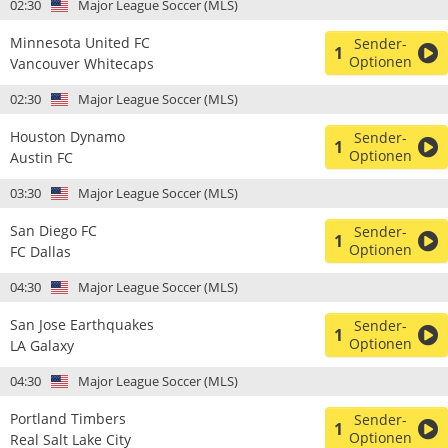
02:30
Major League Soccer (MLS)
Minnesota United FC
Sender-
1
Optionen
Vancouver Whitecaps
02:30
Major League Soccer (MLS)
Houston Dynamo
Sender-
1
Optionen
Austin FC
03:30
Major League Soccer (MLS)
San Diego FC
Sender-
1
Optionen
FC Dallas
04:30
Major League Soccer (MLS)
San Jose Earthquakes
Sender-
1
Optionen
LA Galaxy
04:30
Major League Soccer (MLS)
Portland Timbers
Sender-
1
Optionen
Real Salt Lake City