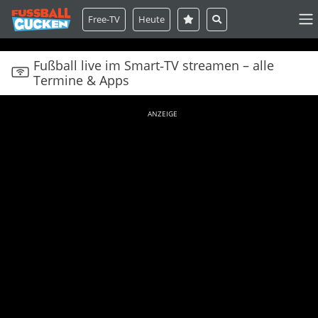
Free-TV
Heute
Fußball live im Smart‑TV streamen – alle
Termine & Apps
ANZEIGE