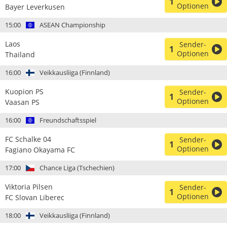
1
Optionen
Bayer Leverkusen
15:00
ASEAN Championship
Laos
Sender-
1
Optionen
Thailand
16:00
Veikkausliiga (Finnland)
Kuopion PS
Sender-
1
Optionen
Vaasan PS
16:00
Freundschaftsspiel
FC Schalke 04
Sender-
1
Optionen
Fagiano Okayama FC
17:00
Chance Liga (Tschechien)
Viktoria Pilsen
Sender-
1
Optionen
FC Slovan Liberec
18:00
Veikkausliiga (Finnland)