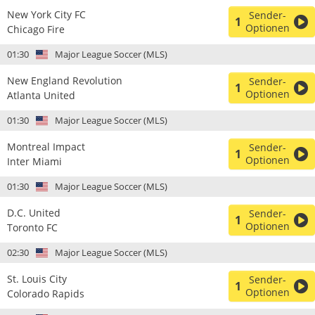
New York City FC
Sender-
1
Optionen
Chicago Fire
01:30
Major League Soccer (MLS)
New England Revolution
Sender-
1
Optionen
Atlanta United
01:30
Major League Soccer (MLS)
Montreal Impact
Sender-
1
Optionen
Inter Miami
01:30
Major League Soccer (MLS)
D.C. United
Sender-
1
Optionen
Toronto FC
02:30
Major League Soccer (MLS)
St. Louis City
Sender-
1
Optionen
Colorado Rapids