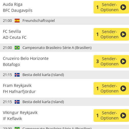
Auda Riga
Sender-
1
Optionen
BFC Daugavpils
21:00
Freundschaftsspiel
FC Sevilla
Sender-
1
Optionen
AD Ceuta FC
21:00
Campeonato Brasileiro Série A (Brasilien)
Cruzeiro Belo Horizonte
Sender-
3
Optionen
Botafogo
21:15
Besta deild karla (Island)
Fram Reykjavik
Sender-
1
Optionen
FH Hafnarfjördur
21:15
Besta deild karla (Island)
Vikingur Reykjavik
Sender-
1
Optionen
IF Keflavik
23:30
Campeonato Brasileiro Série A (Brasilien)