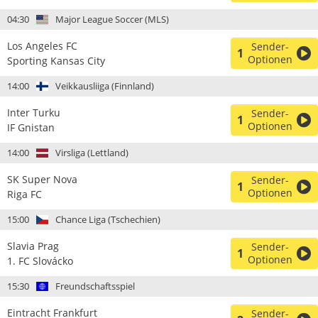
04:30
Major League Soccer (MLS)
Los Angeles FC
Sender-
1
Optionen
Sporting Kansas City
14:00
Veikkausliiga (Finnland)
Inter Turku
Sender-
1
Optionen
IF Gnistan
14:00
Virsliga (Lettland)
SK Super Nova
Sender-
1
Optionen
Riga FC
15:00
Chance Liga (Tschechien)
Slavia Prag
Sender-
1
Optionen
1. FC Slovácko
15:30
Freundschaftsspiel
Eintracht Frankfurt
Sender-