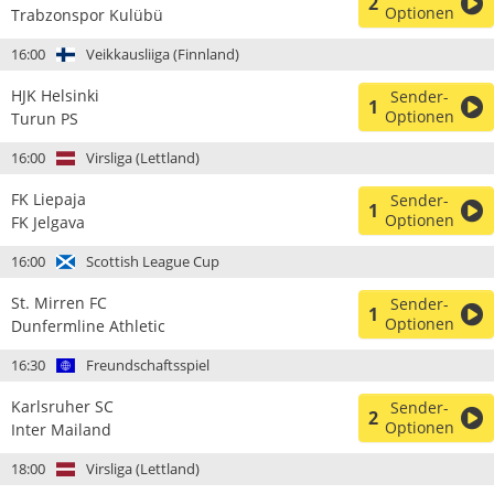
2
Optionen
Trabzonspor Kulübü
16:00
Veikkausliiga (Finnland)
HJK Helsinki
Sender-
1
Optionen
Turun PS
16:00
Virsliga (Lettland)
FK Liepaja
Sender-
1
Optionen
FK Jelgava
16:00
Scottish League Cup
St. Mirren FC
Sender-
1
Optionen
Dunfermline Athletic
16:30
Freundschaftsspiel
Karlsruher SC
Sender-
2
Optionen
Inter Mailand
18:00
Virsliga (Lettland)