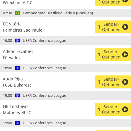
Optionen
Wrexham A.F.C.
02:30
Campeonato Brasileiro Série A (Brasilien)
EC Vitória
Sender-
1
Optionen
Palmeiras Sao Paulo
16:00
UEFA Conference League
Atletic Escaldes
Sender-
1
Optionen
FC Vaduz
18:00
UEFA Conference League
Auda Riga
Sender-
1
Optionen
FCSB Bukarest
19:00
UEFA Conference League
HB Torshavn
Sender-
1
Optionen
Motherwell FC
19:00
UEFA Conference League