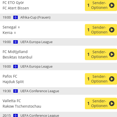
FC ETO Györ
Sender-
1
Optionen
FC Atert Bissen
19:00
Afrika-Cup (Frauen)
Senegal ♀
Sender-
1
Optionen
Kenia ♀
19:00
UEFA Europa League
FC Midtjylland
Sender-
1
Optionen
Besiktas Istanbul
19:00
UEFA Europa League
Pafos FC
Sender-
1
Optionen
Hajduk Split
19:30
UEFA Conference League
Valletta FC
Sender-
1
Optionen
Rakow Tschenstochau
20:15
UEFA Conference League