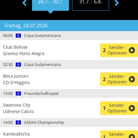
7.7. - 23.7.
24.7. - 30.7.
31.7. - 6.8.
7.8. - 13
Freitag, 24.07.2026
00:00
Copa Sudamericana
Club Bolivar
Sender-
2
Optionen
Gremio Porto Alegre
02:30
Copa Sudamericana
Boca Juniors
Sender-
2
Optionen
CD O'Higgins
13:00
Freundschaftsspiel
Swansea City
Sender-
1
Optionen
Udinese Calcio
14:00
ASEAN Championship
Kambodscha
Sender-
1