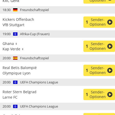
Optionen
KRC Genk
18:30
Freundschaftsspiel
Kickers Offenbach
Sender-
1
Optionen
VfB Stuttgart
19:00
Afrika-Cup (Frauen)
Ghana ♀
Sender-
1
Optionen
Kap Verde ♀
20:00
Freundschaftsspiel
Real Betis Balompié
Sender-
1
Optionen
Olympique Lyon
20:00
UEFA Champions League
Roter Stern Belgrad
Sender-
1
Optionen
Larne FC
20:00
UEFA Champions League