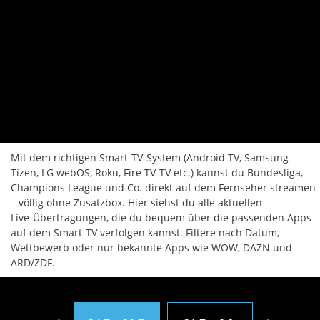
Mit dem richtigen Smart‑TV‑System (Android TV, Samsung
Tizen, LG webOS, Roku, Fire TV‑TV etc.) kannst du Bundesliga,
Champions League und Co. direkt auf dem Fernseher streamen
– völlig ohne Zusatzbox. Hier siehst du alle aktuellen
Live‑Übertragungen, die du bequem über die passenden Apps
auf dem Smart‑TV verfolgen kannst. Filtere nach Datum,
Wettbewerb oder nur bekannte Apps wie WOW, DAZN und
ARD/ZDF.