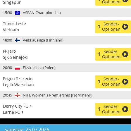
Optionen
Singapur
15:30
ASEAN Championship
Timor-Leste
Sender-
1
Optionen
Vietnam
18:00
Veikkausliiga (Finnland)
FF Jaro
Sender-
1
Optionen
SJK Seinäjoki
20:30
Ekstraklasa (Polen)
Pogon Szczecin
Sender-
1
Optionen
Legia Warschau
20:45
NIFL Women's Premiership (Nordirland)
Derry City FC ♀
Sender-
1
Optionen
Larne FC ♀
Samstag, 25.07.2026