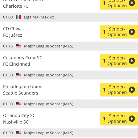
1
Optionen
Charlotte FC
01:00
Liga MX (Mexiko)
CD Chivas
Sender-
1
Optionen
FC Juárez
01:15
Major League Soccer (MLS)
Columbus Crew SC
Sender-
1
Optionen
FC Cincinnati
01:30
Major League Soccer (MLS)
Philadelphia Union
Sender-
1
Optionen
Seattle Sounders
01:30
Major League Soccer (MLS)
Orlando City SC
Sender-
1
Optionen
Nashville SC
01:30
Major League Soccer (MLS)