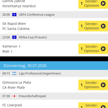
Gornik Zabrze
Sender-
1
Optionen
Fenerbahçe Istanbul
20:30
UEFA Conference League
SK Rapid Wien
Sender-
1
Optionen
FC Santa Coloma
22:00
Afrika-Cup (Frauen)
Kamerun ♀
Sender-
1
Optionen
Mali ♀
Donnerstag, 30.07.2026
00:15
Liga Profesional (Argentinien)
Gimnasia La Plata
Sender-
1
Optionen
CA River Plate
01:30
Freundschaftsspiel
FC Liverpool
Sender-
1