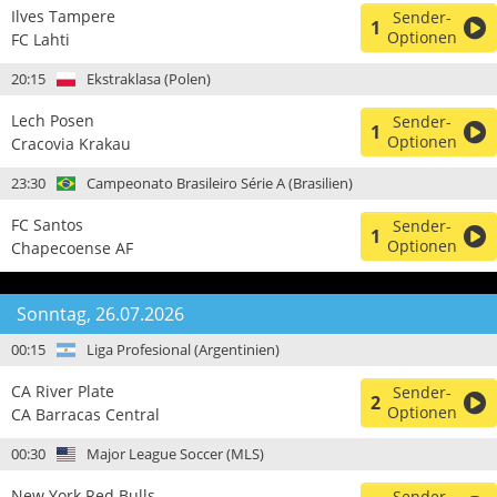
Ilves Tampere
Sender-
1
Optionen
FC Lahti
20:15
Ekstraklasa (Polen)
Lech Posen
Sender-
1
Optionen
Cracovia Krakau
23:30
Campeonato Brasileiro Série A (Brasilien)
FC Santos
Sender-
1
Optionen
Chapecoense AF
Sonntag, 26.07.2026
00:15
Liga Profesional (Argentinien)
CA River Plate
Sender-
2
Optionen
CA Barracas Central
00:30
Major League Soccer (MLS)
New York Red Bulls
Sender-