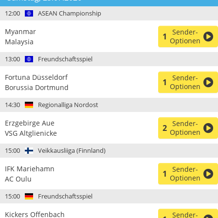
12:00
ASEAN Championship
Myanmar
Sender-
1
Optionen
Malaysia
13:00
Freundschaftsspiel
Fortuna Düsseldorf
Sender-
1
Optionen
Borussia Dortmund
14:30
Regionalliga Nordost
Erzgebirge Aue
Sender-
2
Optionen
VSG Altglienicke
15:00
Veikkausliiga (Finnland)
IFK Mariehamn
Sender-
1
Optionen
AC Oulu
15:00
Freundschaftsspiel
Kickers Offenbach
Sender-