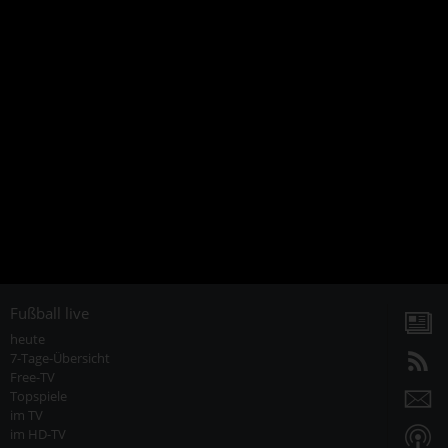
Fußball live
heute
7-Tage-Übersicht
Free-TV
Topspiele
im TV
im HD-TV