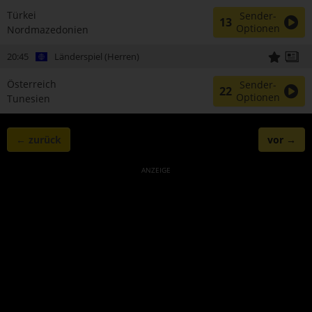
Türkei
Sender-
13
Optionen
Nordmazedonien
20:45
Länderspiel (Herren)
Österreich
Sender-
22
Optionen
Tunesien
← zurück
vor →
ANZEIGE