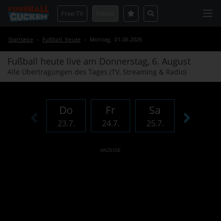
Free-TV
Heute
Startseite
›
Fußball heute
›
Montag, 01.06.2026
Fußball heute live am
Donnerstag, 6. August
Alle Übertragungen des Tages (TV, Streaming & Radio)
Do
Fr
Sa
So
23.7.
24.7.
25.7.
26.7.
ANZEIGE