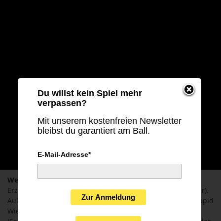
Du willst kein Spiel mehr
verpassen?
Mit unserem kostenfreien Newsletter
bleibst du garantiert am Ball.
E-Mail-Adresse*
Welche Spiele laufen heute live?
Regionalliga Nordost
mit
Erzgebirge Aue gegen BFC Dynamo (Stream & Audio, 19 Uhr).
Zur Anmeldung
Außerdem: Qualifikation zur
Conference League
(Vaduz, Rapid
Wien, St. Gallen, Austria Wien, Lugano) und
Europa League