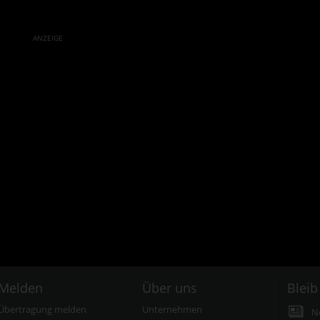
ANZEIGE
Melden
Über uns
Bleib
Übertragung melden
Unternehmen
N