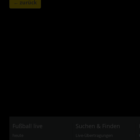
← zurück
Fußball live
Suchen & Finden
heute
Live-Übertragungen