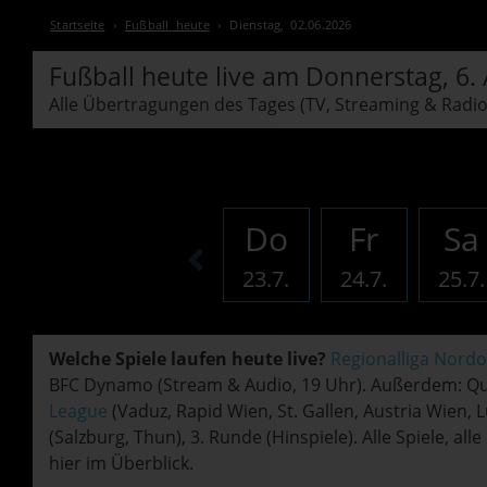
Startseite
›
Fußball heute
›
Dienstag, 02.06.2026
Fußball heute live am
Donnerstag, 6.
Alle Übertragungen des Tages (TV, Streaming & Radio
Do
Fr
Sa
23.7.
24.7.
25.7.
Welche Spiele laufen heute live?
Regionalliga Nordo
BFC Dynamo (Stream & Audio, 19 Uhr). Außerdem: Qua
League
(Vaduz, Rapid Wien, St. Gallen, Austria Wien,
(Salzburg, Thun), 3. Runde (Hinspiele). Alle Spiele, a
hier im Überblick.