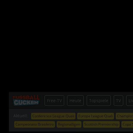
Free-TV
Heute
Topspiele
TV
Li
Aktuell:
Conference League Quali
Europa League Quali
Champion
Campeonato Brasileiro
Regionalligen
Scottish Premiership
Copa 