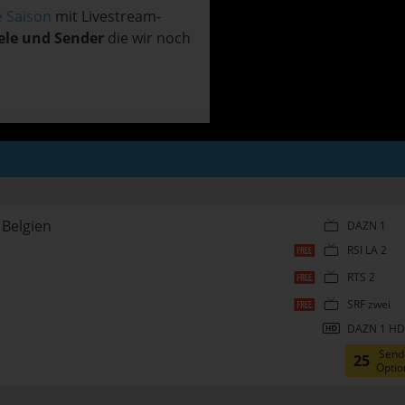
e Saison
mit Livestream-
ele und Sender
die wir noch
Belgien
DAZN 1
RSI LA 2
RTS 2
SRF zwei
DAZN 1 HD
Send
25
Optio