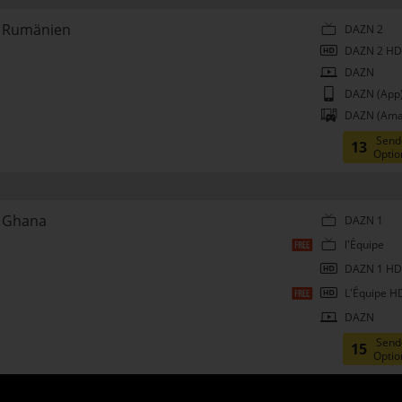
Rumänien
DAZN 2
DAZN 2 HD
DAZN
DAZN (App
DAZN (Ama
Send
13
Optio
Ghana
DAZN 1
l'Équipe
DAZN 1 HD
L'Équipe H
DAZN
Send
15
Optio