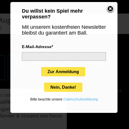
Du willst kein Spiel mehr
verpassen?
 August
Mit unserem kostenfreien Newsletter
)
bleibst du garantiert am Ball.
E-Mail-Adresse*
So
Mo
Di
Mi
Do
Zur Anmeldung
26.7.
27.7.
28.7.
29.7.
30.7.
Nein, Danke!
ANZEIGE
st
mit Erzgebirge Aue gegen
Bitte beachte unsere
Datenschutzerklärung
lifikation zur
Conference
 Lugano) und
Europa League
lle Sender & Streams von heute