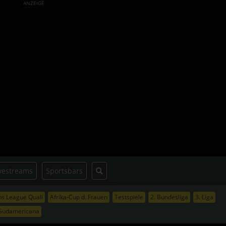
ANZEIGE
vestreams
Sportsbars
s League Quali
Afrika-Cup d. Frauen
Testspiele
2. Bundesliga
3. Liga
Sudamericana