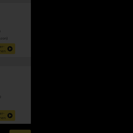
)
zon)
er-
nen
D
er-
nen