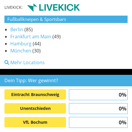
LIVEKICK:
Fußballkneipen & Sportsbars
Berlin
(85)
Frankfurt am Main
(49)
Hamburg
(44)
München
(30)
Mehr Locations
Dein Tipp: Wer gewinnt?
0%
Eintracht Braunschweig
0%
Unentschieden
0%
VfL Bochum