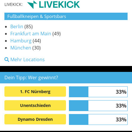
LIVEKICK:
Fußballkneipen & Sportsbars
Berlin
(85)
Frankfurt am Main
(49)
Hamburg
(44)
München
(30)
Mehr Locations
Dein Tipp: Wer gewinnt?
33%
1. FC Nürnberg
33%
Unentschieden
33%
Dynamo Dresden