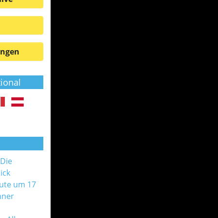
ungen
tional
 Die
ick
ute um 17
nner