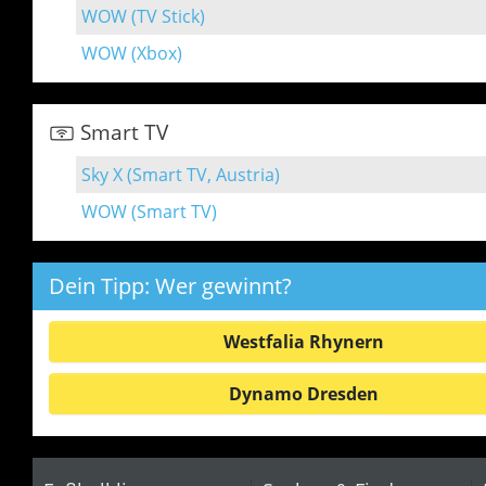
WOW (TV Stick)
WOW (Xbox)
Smart TV
Sky X (Smart TV, Austria)
WOW (Smart TV)
Dein Tipp: Wer gewinnt?
Westfalia Rhynern
Dynamo Dresden