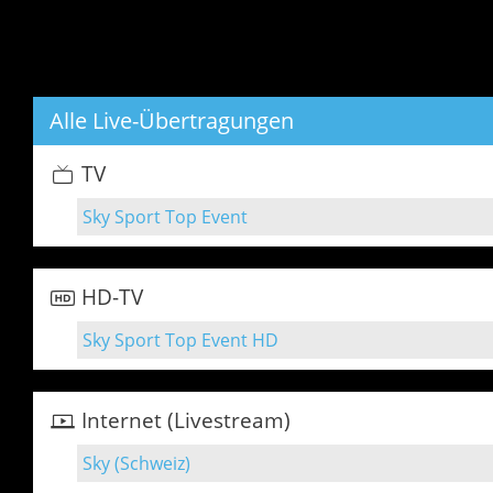
Alle Live-Übertragungen
TV
Sky Sport Top Event
HD-TV
Sky Sport Top Event HD
Internet (Livestream)
Sky (Schweiz)