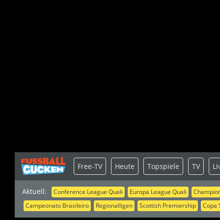
Free-TV
Heute
Topspiele
TV
Li
Aktuell:
Conference League Quali
Europa League Quali
Champion
Campeonato Brasileiro
Regionalligen
Scottish Premiership
Copa 