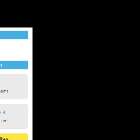
m
reams
z 3
reams
live