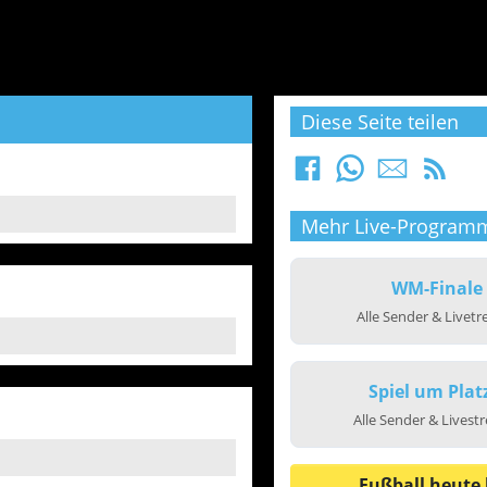
Diese Seite teilen
Mehr Live-Program
WM-Finale
Alle Sender & Livet
Spiel um Plat
Alle Sender & Livest
Fußball heute 