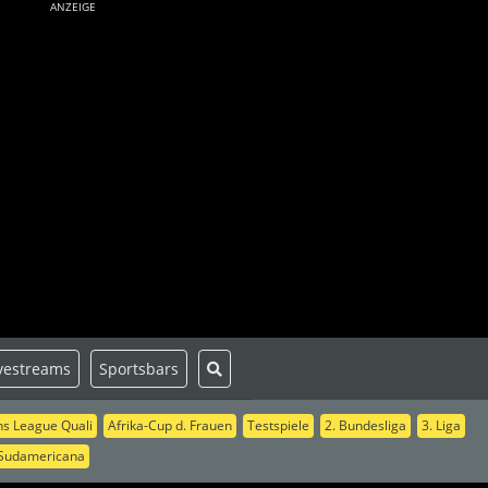
ANZEIGE
vestreams
Sportsbars
s League Quali
Afrika-Cup d. Frauen
Testspiele
2. Bundesliga
3. Liga
Sudamericana