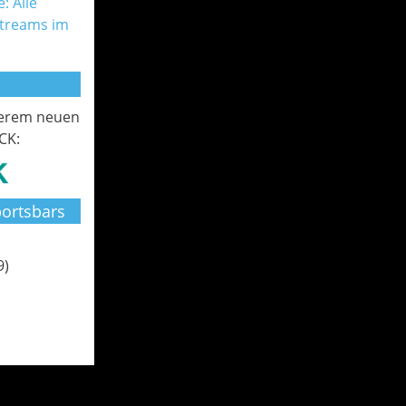
: Alle
Streams im
serem neuen
CK:
ortsbars
9)