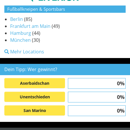
Fußballkneipen & Sportsbars
Berlin
(85)
Frankfurt am Main
(49)
Hamburg
(44)
München
(30)
Mehr Locations
Dein Tipp: Wer gewinnt?
0%
Aserbaidschan
0%
Unentschieden
0%
San Marino