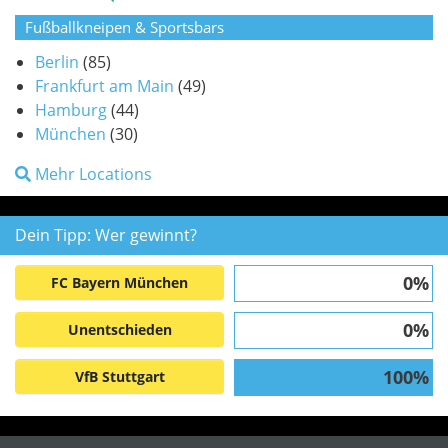
Fußballkneipen & Sportsbars
Berlin
(85)
Frankfurt am Main
(49)
Hamburg
(44)
München
(30)
Mehr Locations
Dein Tipp: Wer gewinnt?
0%
FC Bayern München
0%
Unentschieden
100%
VfB Stuttgart