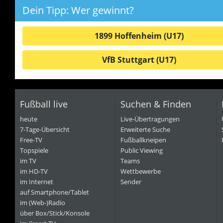
Dein Tipp: Wer gewinnt?
1899 Hoffenheim (U17)
VfB Stuttgart (U17)
Fußball live
Suchen & Finden
heute
Live-Übertragungen
7-Tage-Übersicht
Erweiterte Suche
Free-TV
Fußballkneipen
Topspiele
Public Viewing
im TV
Teams
im HD-TV
Wettbewerbe
im Internet
Sender
auf Smartphone/Tablet
im (Web-)Radio
über Box/Stick/Konsole