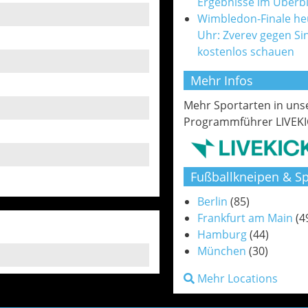
Ergebnisse im Überbl
Wimbledon-Finale he
Uhr: Zverev gegen Si
kostenlos schauen
Mehr Infos
Mehr Sportarten in un
Programmführer LIVEKI
Fußballkneipen & Sp
Berlin
(85)
Frankfurt am Main
(4
Hamburg
(44)
München
(30)
Mehr Locations