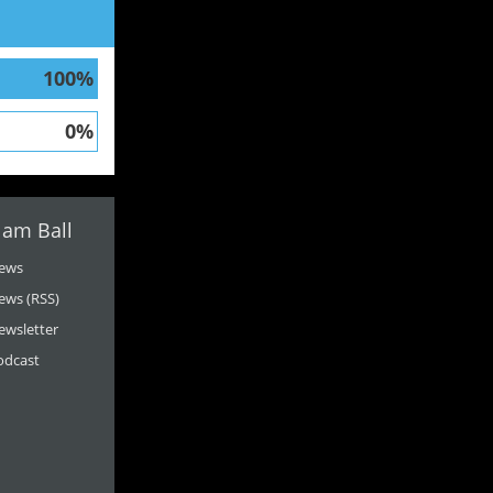
100%
0%
 am Ball
ews
ews (RSS)
ewsletter
odcast