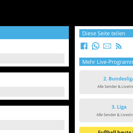
Diese Seite teilen
Mehr Live-Program
2. Bundeslig
Alle Sender & Livet
3. Liga
Alle Sender & Livest
Fußball heute 