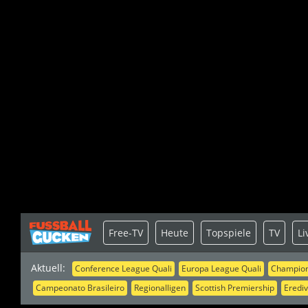
Free-TV
Heute
Topspiele
TV
Li
Aktuell:
Conference League Quali
Europa League Quali
Champion
Campeonato Brasileiro
Regionalligen
Scottish Premiership
Erediv