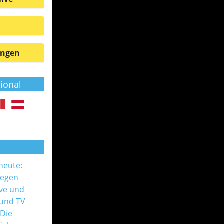
ungen
tional
 heute:
gegen
ive und
 und TV
 Die