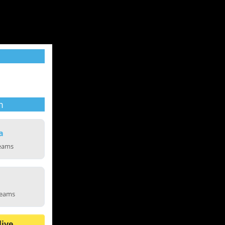
m
a
reams
reams
live