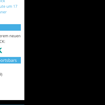
ick
ute um 17
nner
serem neuen
CK:
ortsbars
9)