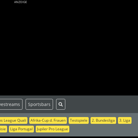
ANZEIGE
vestreams
Sportsbars
s League Quali
Afrika-Cup d. Frauen
Testspiele
2. Bundesliga
3. Liga
isie
Liga Portugal
Jupiler Pro League