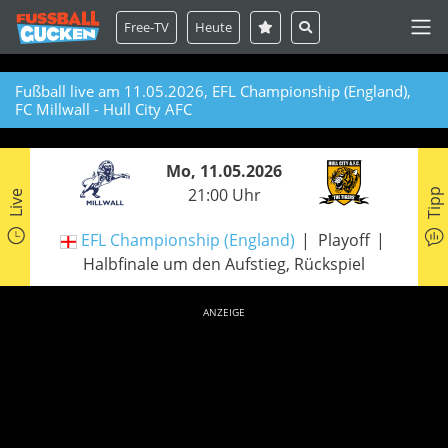
Free-TV
Heute
Fußball live am 11.05.2026, EFL Championship (England),
FC Millwall - Hull City AFC
Mo, 11.05.2026
21:00 Uhr
Tipp
Live
EFL Championship (England)
Playoff
Halbfinale um den Aufstieg, Rückspiel
ANZEIGE