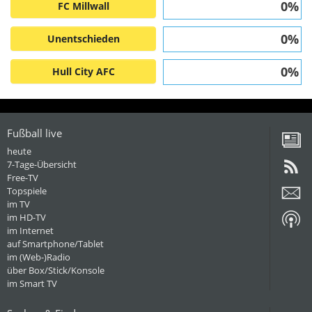
0%
FC Millwall
0%
Unentschieden
0%
Hull City AFC
Fußball live
heute
7-Tage-Übersicht
Free-TV
Topspiele
im TV
im HD-TV
im Internet
auf Smartphone/Tablet
im (Web-)Radio
über Box/Stick/Konsole
im Smart TV