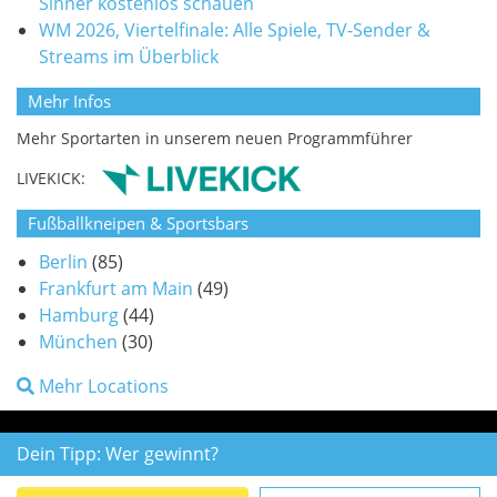
Sinner kostenlos schauen
WM 2026, Viertelfinale: Alle Spiele, TV-Sender &
Streams im Überblick
Mehr Infos
Mehr Sportarten in unserem neuen Programmführer
LIVEKICK:
Fußballkneipen & Sportsbars
Berlin
(85)
Frankfurt am Main
(49)
Hamburg
(44)
München
(30)
Mehr Locations
Dein Tipp: Wer gewinnt?