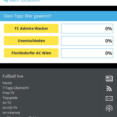
Mehr Locations
Dein Tipp: Wer gewinnt?
0%
FC Admira Wacker
0%
Unentschieden
0%
Floridsdorfer AC Wien
Fußball live
heute
7-Tage-Übersicht
Free-TV
Topspiele
im TV
im HD-TV
im Internet