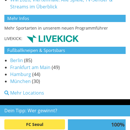
Streams im Überblick
Mehr Infos
Mehr Sportarten in unserem neuen Programmführer
LIVEKICK:
Fußballkneipen & Sportsbars
Berlin
(85)
Frankfurt am Main
(49)
Hamburg
(44)
München
(30)
Mehr Locations
Dein Tipp: Wer gewinnt?
100%
FC Seoul