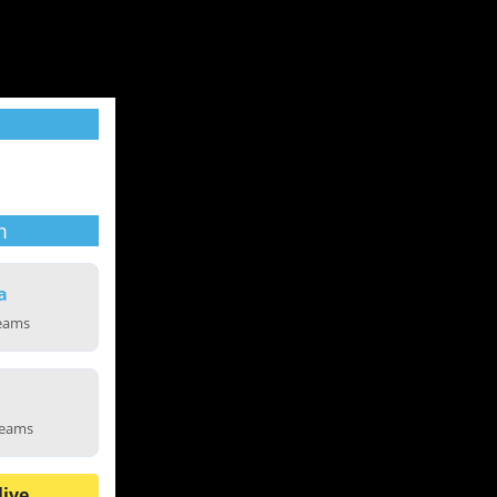
m
a
reams
reams
live