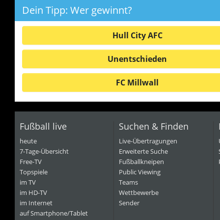
Dein Tipp: Wer gewinnt?
Hull City AFC
Unentschieden
FC Millwall
Fußball live
Suchen & Finden
heute
Live-Übertragungen
7-Tage-Übersicht
Erweiterte Suche
Free-TV
Fußballkneipen
Topspiele
Public Viewing
im TV
Teams
im HD-TV
Wettbewerbe
im Internet
Sender
auf Smartphone/Tablet