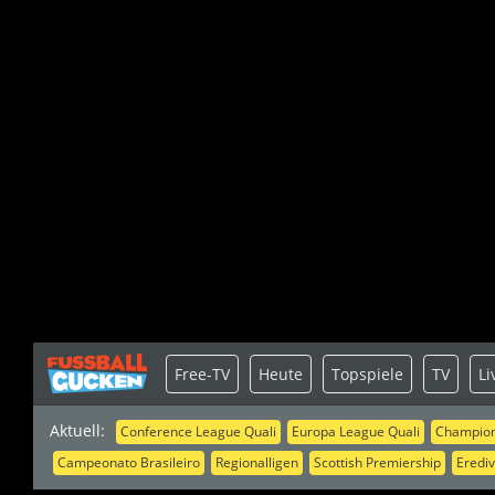
Free-TV
Heute
Topspiele
TV
Li
Aktuell:
Conference League Quali
Europa League Quali
Champion
Campeonato Brasileiro
Regionalligen
Scottish Premiership
Erediv