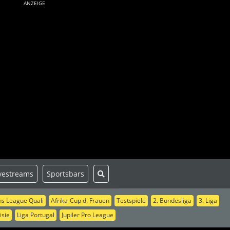
ANZEIGE
vestreams
Sportsbars
s League Quali
Afrika-Cup d. Frauen
Testspiele
2. Bundesliga
3. Liga
isie
Liga Portugal
Jupiler Pro League