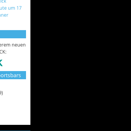
ick
ute um 17
nner
serem neuen
CK:
ortsbars
9)