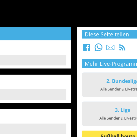
Diese Seite teilen
Mehr Live-Program
2. Bundeslig
Alle Sender & Livet
3. Liga
Alle Sender & Livest
Fußball heute 