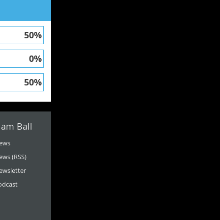
50%
0%
50%
 am Ball
ews
ews (RSS)
ewsletter
odcast