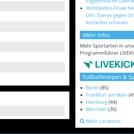
Ergebnisse im Überbl
Wimbledon-Finale he
Uhr: Zverev gegen Si
kostenlos schauen
Mehr Infos
Mehr Sportarten in un
Programmführer LIVEKI
Fußballkneipen & Sp
Berlin
(85)
Frankfurt am Main
(4
Hamburg
(44)
München
(30)
Mehr Locations