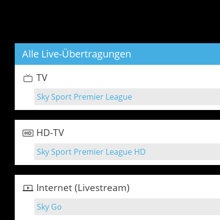
Alle Live-Übertragungen
TV
Sky Sport Premier League
HD-TV
Sky Sport Premier League HD
Internet (Livestream)
Sky Go