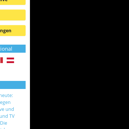
ungen
tional
 heute:
gegen
ive und
 und TV
 Die