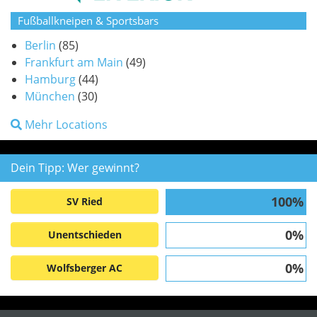
Fußballkneipen & Sportsbars
Berlin
(85)
Frankfurt am Main
(49)
Hamburg
(44)
München
(30)
Mehr Locations
Dein Tipp: Wer gewinnt?
100%
SV Ried
0%
Unentschieden
0%
Wolfsberger AC