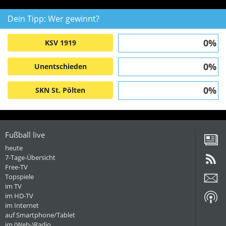
Dein Tipp: Wer gewinnt?
0%
KSV 1919
0%
Unentschieden
0%
SKN St. Pölten
Fußball live
heute
7-Tage-Übersicht
Free-TV
Topspiele
im TV
im HD-TV
im Internet
auf Smartphone/Tablet
im (Web-)Radio